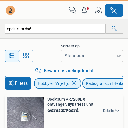
Modelbouw | Radiografisch | Helikopters en Quadcopters
Sorteer op
Alle afstanden…
Bewaar je zoekopdracht
Filters
Hobby en Vrije tijd
Radiografisch | Helikop
Spektrum AR7200BX
ontvanger/flybarless unit
Gereserveerd
Details