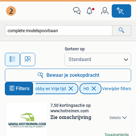
Modeltreinen | H0
Sorteer op
Alle afstanden…
Bewaar je zoekopdracht
Filters
Hobby en Vrije tijd
H0
Verwijder filters
7,50 kortingsactie op
www.hotreinen.com
Zie omschrijving
Details
Topadvertentie