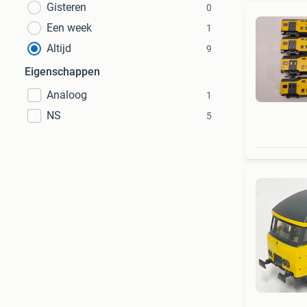
Gisteren
0
Een week
1
Altijd
9
Eigenschappen
Analoog
1
NS
5