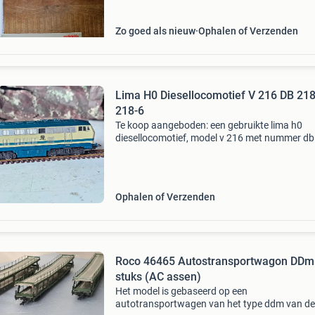
Zo goed als nieuw
Ophalen of Verzenden
Lima H0 Diesellocomotief V 216 DB 21
218-6
Te koop aangeboden: een gebruikte lima h0
diesellocomotief, model v 216 met nummer db
218-6. De locomotief is in goede staat en
functioneert naar behoren. Ideaal voor de
verzamelaar of als uitbrei
Ophalen of Verzenden
Roco 46465 Autostransportwagon DDm
stuks (AC assen)
Het model is gebaseerd op een
autotransportwagen van het type ddm van de