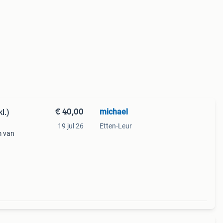
€ 40,00
michael
l.)
19 jul 26
Etten-Leur
m van