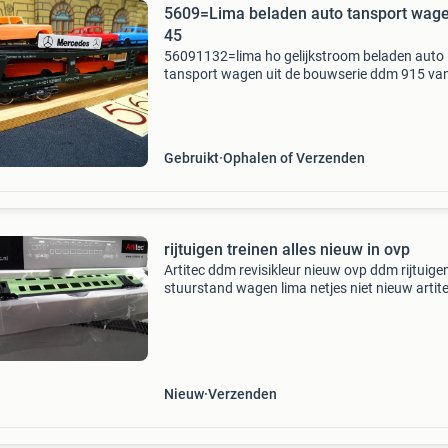
5609=Lima beladen auto tansport wage
45
56091132=lima ho gelijkstroom beladen auto
tansport wagen uit de bouwserie ddm 915 va
duitse spoorwegen. Opbouw kunststof,
donkergroen. Met bedrijfsnummer 51 80 98 9
021-3. Wagen is beladen met i
Gebruikt
Ophalen of Verzenden
rijtuigen treinen alles nieuw in ovp
Artitec ddm revisikleur nieuw ovp ddm rijtuige
stuurstand wagen lima netjes niet nieuw artit
mat 54 hondekop rijtuig revisie kleur nieuw ov
kleinsoor stalen d hersporingswagen in ovp n
mar
Nieuw
Verzenden