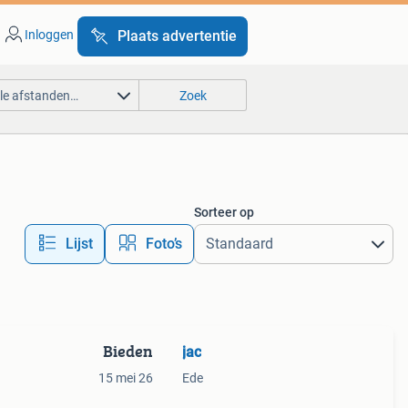
Inloggen
Plaats advertentie
lle afstanden…
Zoek
Sorteer op
Lijst
Foto’s
Bieden
jac
15 mei 26
Ede