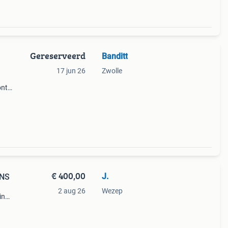
Gereserveerd
Banditt
17 jun 26
Zwolle
ont
 wat
een
€ 400,00
J.
 NS
2 aug 26
Wezep
in
. Te