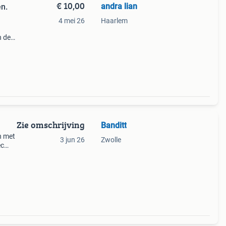
€ 10,00
andra lian
n.
4 mei 26
Haarlem
n de
0
Zie omschrijving
Banditt
n met
3 jun 26
Zwolle
ec
p
ieuw