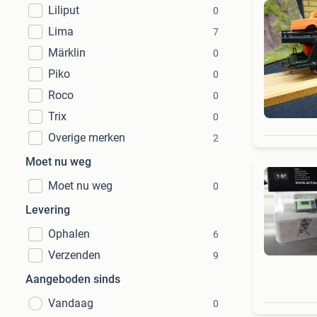
Liliput
0
Lima
7
Märklin
0
Piko
0
Roco
0
Trix
0
Overige merken
2
Moet nu weg
Moet nu weg
0
Levering
Ophalen
6
Verzenden
9
Aangeboden sinds
Vandaag
0