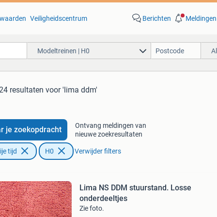
waarden
Veiligheidscentrum
Berichten
Meldingen
Modeltreinen | H0
A
24 resultaten
voor 'lima ddm'
Ontvang meldingen van
r je zoekopdracht
nieuwe zoekresultaten
e tijd
H0
Verwijder filters
Lima NS DDM stuurstand. Losse
onderdeeltjes
Zie foto.