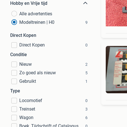
Hobby en Vrije tijd
Alle advertenties
Modeltreinen | H0
9
Direct Kopen
Direct Kopen
0
Conditie
Nieuw
2
Zo goed als nieuw
5
Gebruikt
1
Type
Locomotief
0
Treinset
3
Wagon
6
Boek, Tijdschrift of Catalogus
0