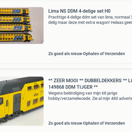
Lima NS DDM 4-delige set H0
Prachtige 4-delige ddm set van lima, normaal 
delig maar deze met extra wagon! Helaas gee
originele verpakking. Heeft bij mij lange tijd in 
vitrinekast gestaan. Wegens beëindigen hobby
Piko (di
Zo goed als nieuw
Ophalen of Verzenden
** ZEER MOOI ** DUBBELDEKKERS ** L
149868 DDM TIJGER **
Wegens beëindiging van mijn 68 jarige
hobby/verzamelwoede. Zie al mijn 480 advert
o.a. Nieuwe locs en rijtuigen, h0 spoor, spoor 1
spoor, digitaal, mfx, mfx+, sound, vintage en
buitengewone i
Zo goed als nieuw
Ophalen of Verzenden