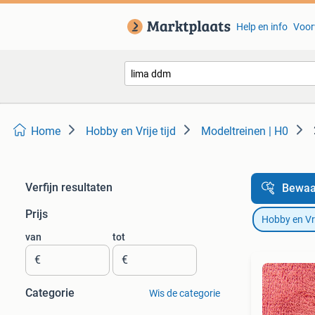
Help en info
Voor
Home
Hobby en Vrije tijd
Modeltreinen | H0
Verfijn resultaten
Bewaa
Prijs
Hobby en Vrij
van
tot
€
€
Categorie
Wis de categorie