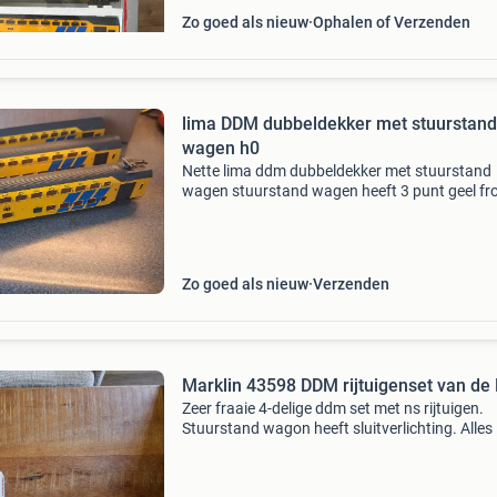
Zo goed als nieuw
Ophalen of Verzenden
lima DDM dubbeldekker met stuurstand
wagen h0
Nette lima ddm dubbeldekker met stuurstand
wagen stuurstand wagen heeft 3 punt geel fr
licht geen ovp ziet er netjes uit vrpr is een bod
netjes is niet vragen naar minium vrpr geef je 
mail
Zo goed als nieuw
Verzenden
Marklin 43598 DDM rijtuigenset van de
Zeer fraaie 4-delige ddm set met ns rijtuigen.
Stuurstand wagon heeft sluitverlichting. Alles 
ovp. 3 Sets beschikbaar, 400 euro per stuk evt
koop met de ns 1855 loc nr. 37263, 150 Euro.