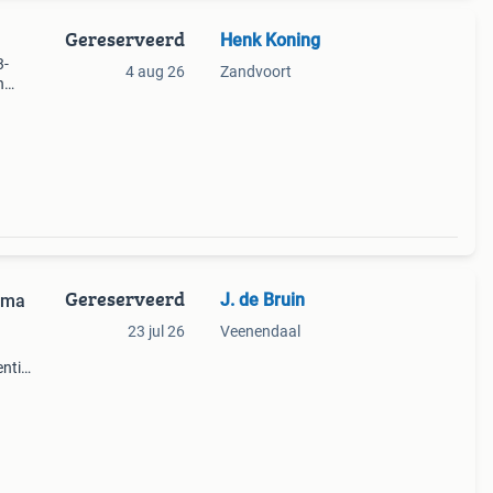
Gereserveerd
Henk Koning
3-
4 aug 26
Zandvoort
n
een
.
Gereserveerd
J. de Bruin
ima
23 jul 26
Veenendaal
enties
, n