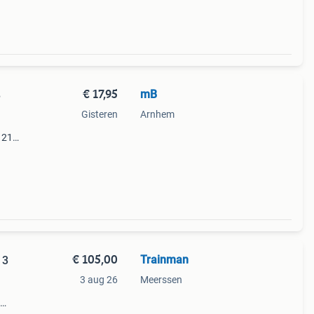
€ 17,95
mB
8
Gisteren
Arnhem
 218
€ 105,00
Trainman
 3
3 aug 26
Meerssen