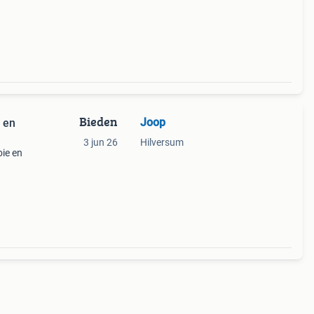
Bieden
Joop
 en
3 jun 26
Hilversum
ie en
et