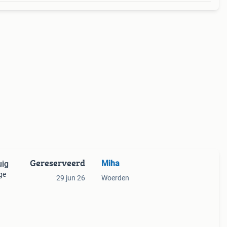
Gereserveerd
Miha
uig
ge
29 jun 26
Woerden