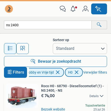
Modeltreinen | H0
Sorteer op
Alle afstanden…
Bewaar je zoekopdracht
Filters
Hobby en Vrije tijd
H0
Verwijder filters
Roco H0 - 68790 - Diesellocomotief (1) -
NS 2400, - NS
€ 74,00
Details
Topadvertentie
Bezoek website
25 jul 26