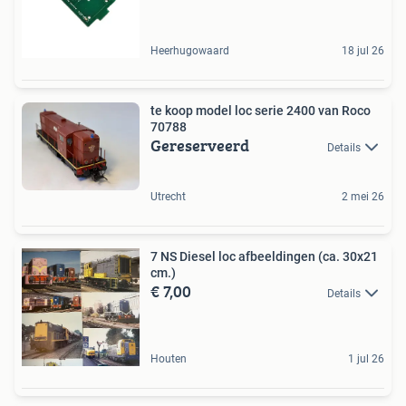
Heerhugowaard
18 jul 26
te koop model loc serie 2400 van Roco
70788
Gereserveerd
Details
Utrecht
2 mei 26
7 NS Diesel loc afbeeldingen (ca. 30x21
cm.)
€ 7,00
Details
Houten
1 jul 26