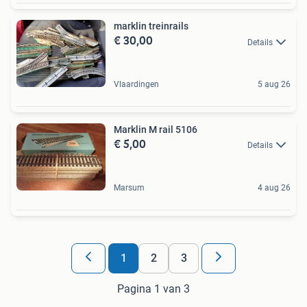
marklin treinrails
€ 30,00
Details
Vlaardingen
5 aug 26
Marklin M rail 5106
€ 5,00
Details
Marsum
4 aug 26
1
2
3
Pagina 1 van 3