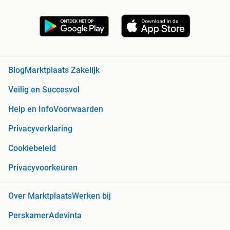
Blog
Marktplaats Zakelijk
Veilig en Succesvol
Help en Info
Voorwaarden
Privacyverklaring
Cookiebeleid
Privacyvoorkeuren
Over Marktplaats
Werken bij
Perskamer
Adevinta