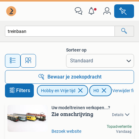
Modeltreinen | H0
Sorteer op
Alle afstanden…
Bewaar je zoekopdracht
Filters
Hobby en Vrije tijd
H0
Verwijder filte
Uw modeltreinen verkopen...?
Zie omschrijving
Details
Topadvertentie
Bezoek website
Vandaag