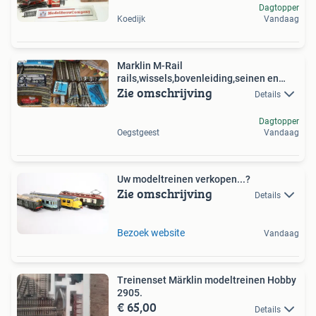
Dagtopper
Koedijk
Vandaag
Marklin M-Rail
rails,wissels,bovenleiding,seinen en
Zie omschrijving
Alles-M
Details
Dagtopper
Oegstgeest
Vandaag
Uw modeltreinen verkopen...?
Zie omschrijving
Details
Bezoek website
Vandaag
Treinenset Märklin modeltreinen Hobby
2905.
€ 65,00
Details