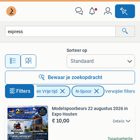
Modeltreinen | N-Spoor
Sorteer op
Alle afstanden…
Bewaar je zoekopdracht
Filters
Hobby en Vrije tijd
N-Spoor
Verwijder filters
Modelspoorbeurs 22 augustus 2026 in
Expo Houten
€ 10,00
Details
Topadvertentie