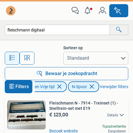
Modeltreinen | N-Spoor
Sorteer op
Alle afstanden…
Bewaar je zoekopdracht
Filters
Hobby en Vrije tijd
N-Spoor
Verwijder filters
Fleischmann N - 7914 - Treinset (1) -
Sneltrein-set met E19
€ 123,00
Details
Topadvertentie
Bezoek website
Eergisteren