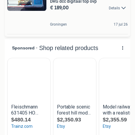
DRG dcc digitaal top ovp
€ 189,00
Details
Groningen
17 jul 26