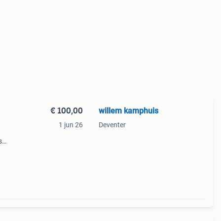
€ 100,00
willem kamphuis
1 jun 26
Deventer
s
aande