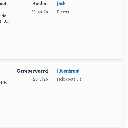
Bieden
jack
met
20 apr 26
Reuver
ande
s. De
 voor
ocom
Gereserveerd
IJsenbrant
25 jul 26
Hellevoetsluis
kere