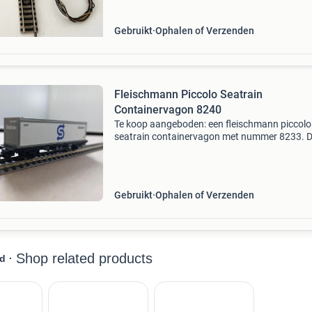
beschrijving. V
Gebruikt
Ophalen of Verzenden
Fleischmann Piccolo Seatrain
Containervagon 8240
Te koop aangeboden: een fleischmann piccolo
seatrain containervagon met nummer 8233. 
wagon is in goede staat en een mooie aanvull
voor elke modelspoorbaan. Geschikt voor n-s
en in ovp. Zie
Gebruikt
Ophalen of Verzenden