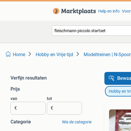
Help en info
Voor
Home
Hobby en Vrije tijd
Modeltreinen | N-Spoor
Verfijn resultaten
Bewaa
Prijs
Hobby en Vrij
van
tot
€
€
Categorie
Wis de categorie