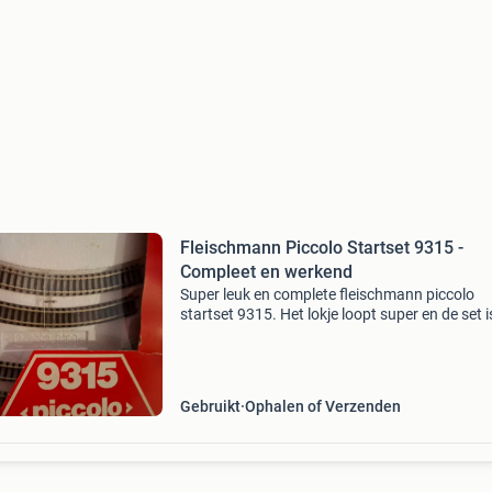
Fleischmann Piccolo Startset 9315 -
Compleet en werkend
Super leuk en complete fleischmann piccolo
startset 9315. Het lokje loopt super en de set i
klaar voor gebruik. Ideaal voor de beginnende
modelspoorder of als uitbreiding op een best
baan verzen
Gebruikt
Ophalen of Verzenden