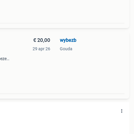
€ 20,00
wybezb
29 apr 26
Gouda
Deze
ing
poor