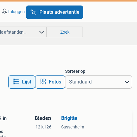
Inloggen
Plaats advertentie
lle afstanden…
Zoek
Sorteer op
Lijst
Foto’s
Bieden
Brigitte
B in
12 jul 26
Sassenheim
os