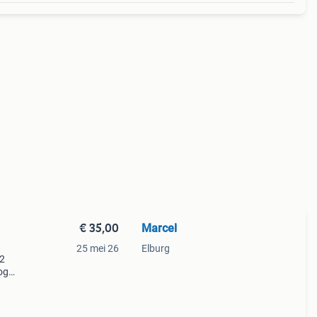
€ 35,00
Marcel
25 mei 26
Elburg
 2
og
35