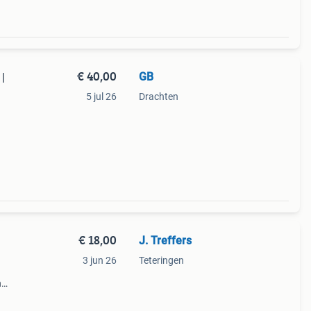
€ 40,00
GB
|
5 jul 26
Drachten
€ 18,00
J. Treffers
3 jun 26
Teteringen
n
 mijn