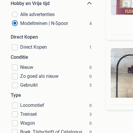
Hobby en Vrije tijd
Alle advertenties
Modeltreinen | N-Spoor
4
Direct Kopen
Direct Kopen
1
Conditie
Nieuw
0
Zo goed als nieuw
0
Gebruikt
3
Type
Locomotief
0
Treinset
3
Wagon
0
Boek, Tijdschrift of Catalogus
0