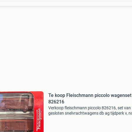
Te koop Fleischmann piccolo wagenset
826216
Verkoop fleischmann piccolo 826216, set van
gesloten snelvrachtwagens db ag tijdperk v, n
nieuw in verpakking en niet gebruikt,in ovp. €
ophalen of verzenden voor eigen risico.