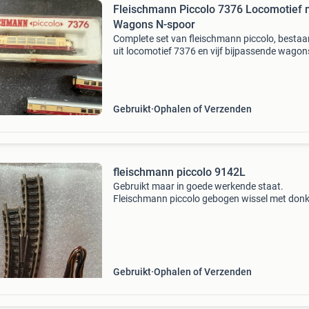
Fleischmann Piccolo 7376 Locomotief 
Wagons N-spoor
Complete set van fleischmann piccolo, besta
uit locomotief 7376 en vijf bijpassende wagon
set is in gebruikte, maar goede staat en ideaal
de liefhebber van n-spoor modeltreinen. De l
Gebruikt
Ophalen of Verzenden
fleischmann piccolo 9142L
Gebruikt maar in goede werkende staat.
Fleischmann piccolo gebogen wissel met don
bedding.
Gebruikt
Ophalen of Verzenden