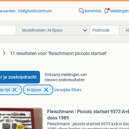
waarden
Veiligheidscentrum
Berichten
Meldingen
Modeltreinen | N-Spoor
A
11 resultaten
voor 'fleischmann piccolo startset'
Ontvang meldingen van
r je zoekopdracht
nieuwe zoekresultaten
e tijd
N-Spoor
Verwijder filters
Fleischmann : Piccolo startset 9373 A+
doos 1989
Fleischmann : piccolo startset 9373 a+b in do