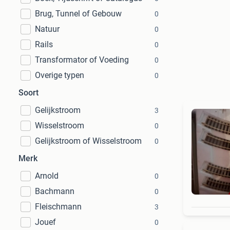
Brug, Tunnel of Gebouw
0
Natuur
0
Rails
0
Transformator of Voeding
0
Overige typen
0
Soort
Gelijkstroom
3
Wisselstroom
0
Gelijkstroom of Wisselstroom
0
Merk
Arnold
0
Bachmann
0
Fleischmann
3
Jouef
0