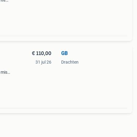
chten
€ 110,00
GB
31 jul 26
Drachten
 mist
ls
 geval