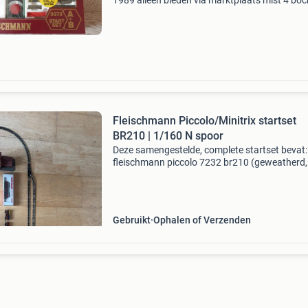
1989 alleen bieden via marktplaats mist 4 bo
niet getest zie alle foto&#39;s
Fleischmann Piccolo/Minitrix startset
BR210 | 1/160 N spoor
Deze samengestelde, complete startset bevat:
fleischmann piccolo 7232 br210 (geweatherd,
een klein trapje). De lok is gesmeerd en loopt a
boter. Het is een opgeknapte locomotief, in dit
a
Gebruikt
Ophalen of Verzenden