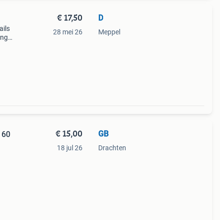
€ 17,50
D
ails
28 mei 26
Meppel
ing
€ 15,00
GB
160
18 jul 26
Drachten