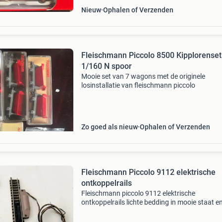
Nieuw
Ophalen of Verzenden
Fleischmann Piccolo 8500 Kipplorenset 
1/160 N spoor
Mooie set van 7 wagons met de originele
losinstallatie van fleischmann piccolo
Zo goed als nieuw
Ophalen of Verzenden
Fleischmann Piccolo 9112 elektrische
ontkoppelrails
Fleischmann piccolo 9112 elektrische
ontkoppelrails lichte bedding in mooie staat e
getest. Verkoop ivm alleen donkere bedding in
baan. €20 foto’s maken onderdeel uit van de