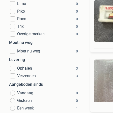
Lima
0
Piko
0
Roco
0
Trix
0
Overige merken
0
Moet nu weg
Moet nu weg
0
Levering
Ophalen
3
Verzenden
3
Aangeboden sinds
Vandaag
0
Gisteren
0
Een week
1