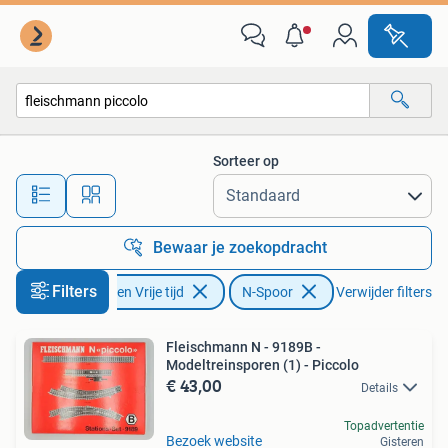
Modeltreinen | N-Spoor
Sorteer op
Alle afstanden…
Bewaar je zoekopdracht
Filters
Hobby en Vrije tijd
N-Spoor
Verwijder filters
Fleischmann N - 9189B -
Modeltreinsporen (1) - Piccolo
€ 43,00
Details
Topadvertentie
Bezoek website
Gisteren