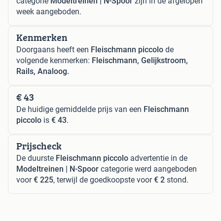
categorie
Modeltreinen | N-Spoor
zijn in de afgelopen
week aangeboden.
Kenmerken
Doorgaans heeft een
Fleischmann piccolo
de
volgende kenmerken:
Fleischmann, Gelijkstroom,
Rails, Analoog.
€ 43
De huidige gemiddelde prijs van een
Fleischmann
piccolo
is
€ 43
.
Prijscheck
De duurste
Fleischmann piccolo
advertentie in de
Modeltreinen | N-Spoor
categorie werd aangeboden
voor
€ 225
, terwijl de goedkoopste voor
€ 2
stond.