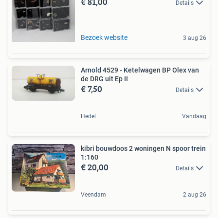
€ 81,00
Details
Bezoek website
3 aug 26
Arnold 4529 - Ketelwagen BP Olex van
de DRG uit Ep II
€ 7,50
Details
Hedel
Vandaag
kibri bouwdoos 2 woningen N spoor trein
1:160
€ 20,00
Details
Veendam
2 aug 26