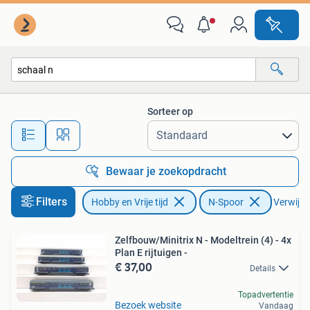
Modeltreinen | N-Spoor
Sorteer op
Alle afstanden…
Bewaar je zoekopdracht
Filters
Hobby en Vrije tijd
N-Spoor
Verwijder
Zelfbouw/Minitrix N - Modeltrein (4) - 4x
Plan E rijtuigen -
€ 37,00
Details
Topadvertentie
Bezoek website
Vandaag