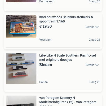
Purmerend
3 aug 26
kibri bouwdoos Seinhuis stellwerk N
spoor trein 1:160
€ 19,50
Details
Veendam
2 aug 26
Life-Like N Scale Southern Pacific-set
met originele doosjes
Bieden
Details
Gouda
3 aug 26
van Petegem Scenery N -
Modeltreinfiguren (12) - Van Petegem