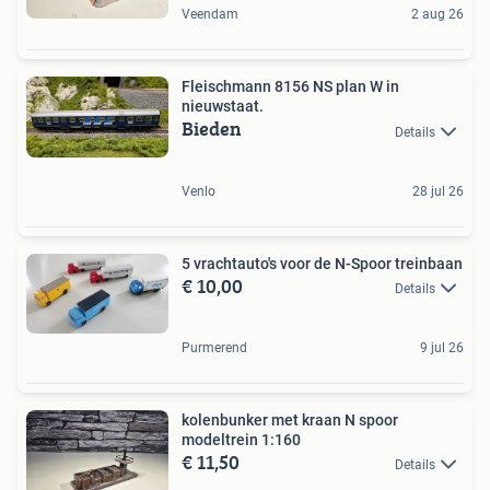
Veendam
2 aug 26
Fleischmann 8156 NS plan W in
nieuwstaat.
Bieden
Details
Venlo
28 jul 26
5 vrachtauto's voor de N-Spoor treinbaan
€ 10,00
Details
Purmerend
9 jul 26
kolenbunker met kraan N spoor
modeltrein 1:160
€ 11,50
Details