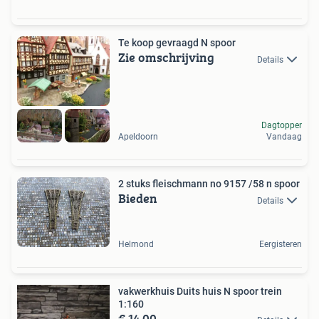
Te koop gevraagd N spoor
Zie omschrijving
Details
Dagtopper
Apeldoorn
Vandaag
2 stuks fleischmann no 9157 /58 n spoor
Bieden
Details
Helmond
Eergisteren
vakwerkhuis Duits huis N spoor trein
1:160
€ 14,00