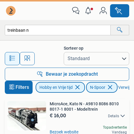
Modeltreinen | N-Spoor
Sorteer op
Alle afstanden…
Bewaar je zoekopdracht
Filters
Hobby en Vrije tijd
N-Spoor
Verwijder
MicroAce, Kato N - A9810 8086 8010
8017-1 8001 - Modeltrein
€ 16,00
Details
Topadvertentie
Bezoek website
Vandaag