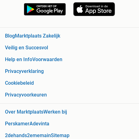
Blog
Marktplaats Zakelijk
Veilig en Succesvol
Help en Info
Voorwaarden
Privacyverklaring
Cookiebeleid
Privacyvoorkeuren
Over Marktplaats
Werken bij
Perskamer
Adevinta
2dehands
2ememain
Sitemap