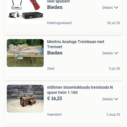
veel spullen!
Bieden
Details
Heerhugowaard
26 jul 26
Minitrix Analoge Treinbaan met
Treinset
Bieden
Details
Zeist
5 jul 26
oldtimer stoomlokloods treinloods N
spoor trein 1:160
€ 16,25
Details
Veendam
2 aug 26