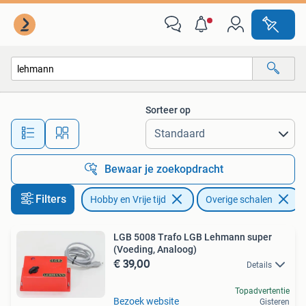
Modeltreinen | Overige schalen
Sorteer op
Alle afstanden…
Bewaar je zoekopdracht
Filters
Hobby en Vrije tijd
Overige schalen
V
LGB 5008 Trafo LGB Lehmann super
(Voeding, Analoog)
€ 39,00
Details
Topadvertentie
Bezoek website
Gisteren