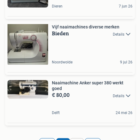
Dieren
7 jun 26
Vijf naaimachines diverse merken
Bieden
Details
Noordwolde
9 jul 26
Naaimachine Anker super 380 werkt
goed
€ 80,00
Details
Delft
24 mei 26