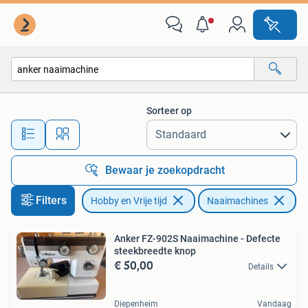
Naaimachines en Toebehoren
Sorteer op
Alle afstanden…
Bewaar je zoekopdracht
Filters
Hobby en Vrije tijd
Naaimachines
Ve
Anker FZ-902S Naaimachine - Defecte
steekbreedte knop
€ 50,00
Details
Diepenheim
Vandaag