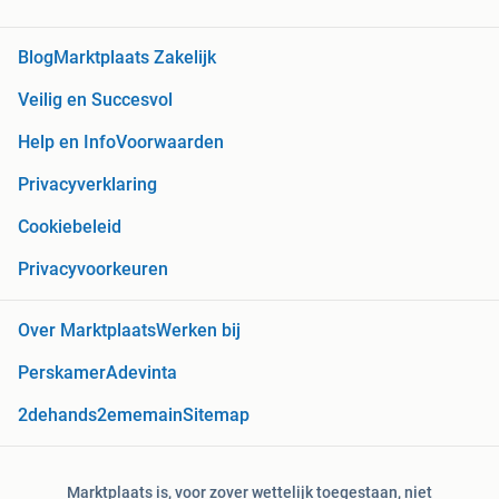
Blog
Marktplaats Zakelijk
Veilig en Succesvol
Help en Info
Voorwaarden
Privacyverklaring
Cookiebeleid
Privacyvoorkeuren
Over Marktplaats
Werken bij
Perskamer
Adevinta
2dehands
2ememain
Sitemap
Marktplaats is, voor zover wettelijk toegestaan, niet