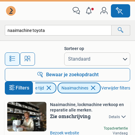
Naaimachines en Toebehoren
Sorteer op
Alle afstanden…
Bewaar je zoekopdracht
Filters
Hobby en Vrije tijd
Naaimachines
Verwijder filters
Naaimachine, lockmachine verkoop en
reparatie alle merken.
Zie omschrijving
Details
Topadvertentie
Bezoek website
Vandaag