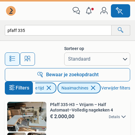
Naaimachines en Toebehoren
Sorteer op
Alle afstanden…
Bewaar je zoekopdracht
Filters
Hobby en Vrije tijd
Naaimachines
Verwijder filters
Pfaff 335-H3 – Vrijarm – Half
Automaat–Volledig nagekeken 4
€ 2.000,00
Details