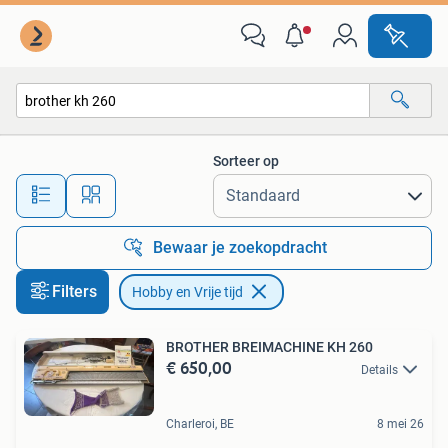
Hobby en Vrije tijd
Sorteer op
Alle afstanden…
Bewaar je zoekopdracht
Filters
Hobby en Vrije tijd
BROTHER BREIMACHINE KH 260
€ 650,00
Details
Charleroi, BE
8 mei 26