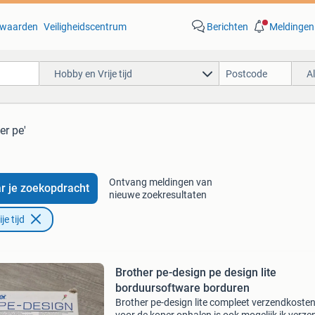
waarden
Veiligheidscentrum
Berichten
Meldingen
Hobby en Vrije tijd
A
er pe'
Ontvang meldingen van
r je zoekopdracht
nieuwe zoekresultaten
e tijd
Brother pe-design pe design lite
borduursoftware borduren
Brother pe-design lite compleet verzendkosten