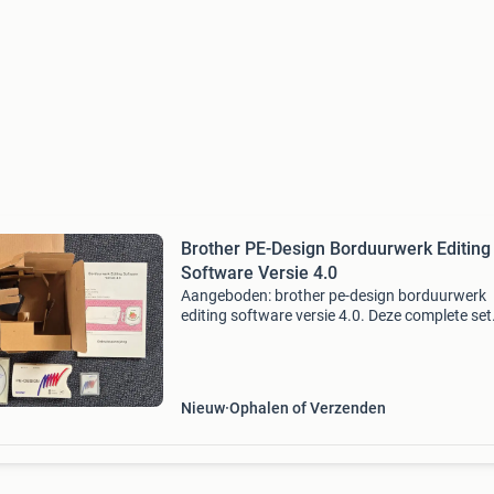
Brother PE-Design Borduurwerk Editing
Software Versie 4.0
Aangeboden: brother pe-design borduurwerk
editing software versie 4.0. Deze complete set
bevat de software op cd-rom, de pe-design
hardware dongle, een geheugenkaart en de
originele handleiding. Gesch
Nieuw
Ophalen of Verzenden