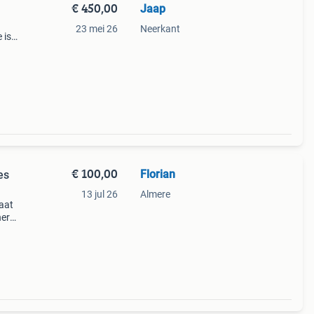
€ 450,00
Jaap
23 mei 26
Neerkant
 is
n en
€ 100,00
Florian
es
13 jul 26
Almere
aat
her
,