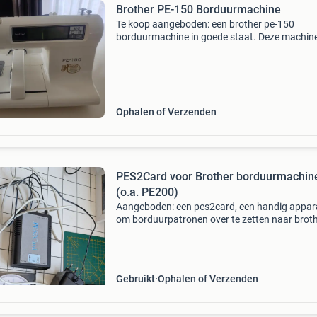
Brother PE-150 Borduurmachine
Te koop aangeboden: een brother pe-150
borduurmachine in goede staat. Deze machine
ideaal voor het personaliseren van textiel met
prachtige borduursels. Perfect voor hobbyiste
kleine bedrijven
Ophalen of Verzenden
PES2Card voor Brother borduurmachin
(o.a. PE200)
Aangeboden: een pes2card, een handig appar
om borduurpatronen over te zetten naar brot
borduurmachines die werken met pes-kaarten
zoals de populaire brother pe200. Dit systeem
maakt het eenvoud
Gebruikt
Ophalen of Verzenden