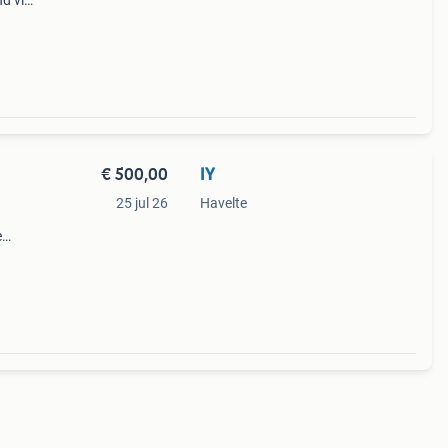
nd via
 mijn
€ 500,00
IY
25 jul 26
Havelte
e
met