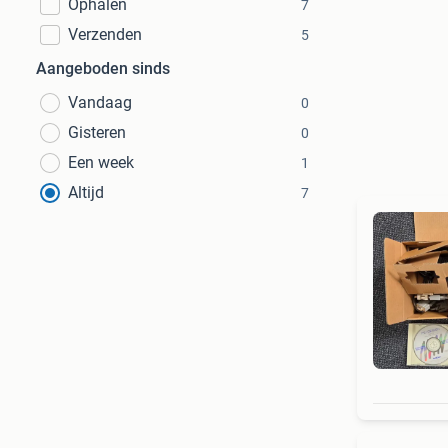
Ophalen
7
Verzenden
5
Aangeboden sinds
Vandaag
0
Gisteren
0
Een week
1
Altijd
7