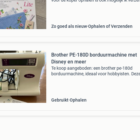
voor de koper ophalen is ook mogelijk ik verze
postnl ups dpd en dhl voor meer spullen kijk bij
advertenties
Zo goed als nieuw
Ophalen of Verzenden
Brother PE-180D borduurmachine met
Disney en meer
Te koop aangeboden: een brother pe-180d
borduurmachine, ideaal voor hobbyisten. Dez
machine is in goede staat en wordt geleverd 
een uitgebreide collectie borduurkaarten,
waaronder populaire disne
Gebruikt
Ophalen