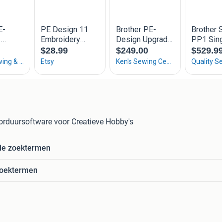
orduursoftware voor Creatieve Hobby's
de zoektermen
zoektermen