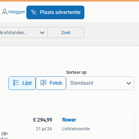
Inloggen
Plaats advertentie
lle afstanden…
Zoek
Sorteer op
Lijst
Foto’s
€ 294,99
flower
21 jul 26
Lichtenvoorde
 zijn