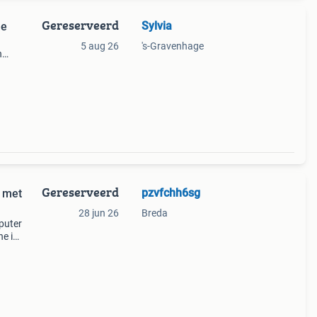
Gereserveerd
Sylvia
ne
5 aug 26
's-Gravenhage
n
Gereserveerd
pzvfchh6sg
 met
28 jun 26
Breda
puter
e is
De
taat