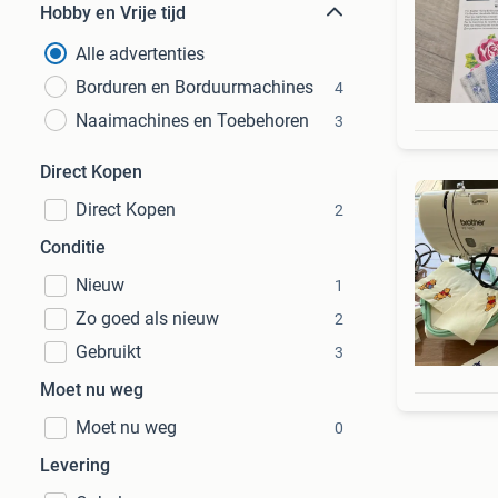
Hobby en Vrije tijd
Alle advertenties
Borduren en Borduurmachines
4
Naaimachines en Toebehoren
3
Direct Kopen
Direct Kopen
2
Conditie
Nieuw
1
Zo goed als nieuw
2
Gebruikt
3
Moet nu weg
Moet nu weg
0
Levering