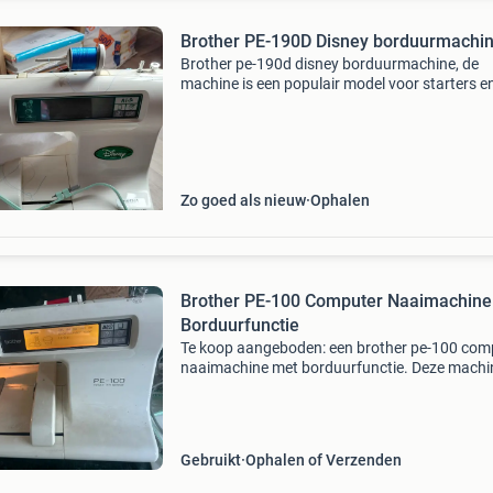
Brother PE-190D Disney borduurmachi
Brother pe-190d disney borduurmachine, de
machine is een populair model voor starters e
bevat ingebouwde disney-ontwerpen. Nog als
nieuw, met boekje erbij en heeft een
onderhoudsbeurt gehad daarna ni
Zo goed als nieuw
Ophalen
Brother PE-100 Computer Naaimachine
Borduurfunctie
Te koop aangeboden: een brother pe-100 com
naaimachine met borduurfunctie. Deze machin
ideaal voor zowel naai- als borduurprojecten. 
machine is gebruikt, maar verkeert in goede s
en we
Gebruikt
Ophalen of Verzenden