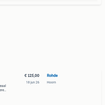
€ 125,00
Rohde
18 jun 26
Hoorn
deaal
ere
eats,