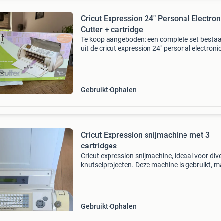
Cricut Expression 24" Personal Electron
Cutter + cartridge
Te koop aangeboden: een complete set besta
uit de cricut expression 24" personal electroni
cutter en een uitgebreide collectie van 15
cartridges. Deze elektronische snijmachine is 
voo
Gebruikt
Ophalen
Cricut Expression snijmachine met 3
cartridges
Cricut expression snijmachine, ideaal voor div
knutselprojecten. Deze machine is gebruikt, m
werkt nog perfect. Inclusief 3 cartridges: geor
and basic shapes, en nog twee andere cartrid
vo
Gebruikt
Ophalen