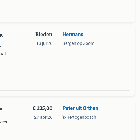
Bieden
Hermans
ic
13 jul 26
Bergen op Zoom
"
aal
n
€ 135,00
Peter uit Orthen
ne
27 apr 26
's-Hertogenbosch
zeer
se