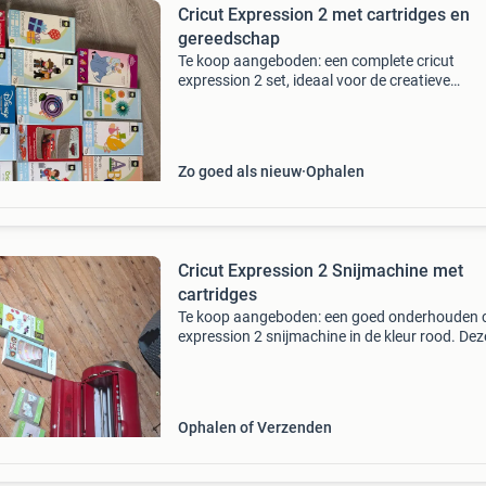
Cricut Expression 2 met cartridges en
gereedschap
Te koop aangeboden: een complete cricut
expression 2 set, ideaal voor de creatieve
knutselaar. Deze set bevat de cricut expressio
snijmachine, een uitgebreide collectie van
cartridges met diverse t
Zo goed als nieuw
Ophalen
Cricut Expression 2 Snijmachine met
cartridges
Te koop aangeboden: een goed onderhouden c
expression 2 snijmachine in de kleur rood. Dez
machine is ideaal voor diverse knutselprojecte
zoals het maken van kaarten, scrapbooking e
vinylproje
Ophalen of Verzenden