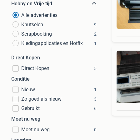
Hobby en Vrije tijd
Alle advertenties
Knutselen
9
Scrapbooking
2
Kledingapplicaties en Hotfix
1
Direct Kopen
Direct Kopen
5
Conditie
Nieuw
1
Zo goed als nieuw
3
Gebruikt
6
Moet nu weg
Moet nu weg
0