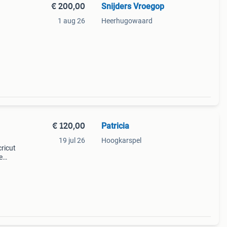
€ 200,00
Snijders Vroegop
1 aug 26
Heerhugowaard
n 2
€ 120,00
Patricia
19 jul 26
Hoogkarspel
ricut
e
n,
n