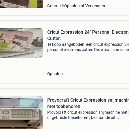
Gebruikt
Ophalen of Verzenden
Cricut Expression 24" Personal Electron
Cutter.
Te koop aangeboden: een cricut expression 24
personal electronic cutter. Deze machine is ide
voor knutselaars en hobbyisten die precieze
snijtaken willen uitvoeren. De cricut expressio
heeft
Ophalen
Provocraft Cricut Expression snijmachi
met toebehoren
Provocraft cricut expression snijmachine met 
uitgebreide toebehoren , bestaande uit:
snijmachine. 7 Font cartridges. 2 Sets nieuwe
cutting matten, totaal 4 matten. 1 Nieuwe los