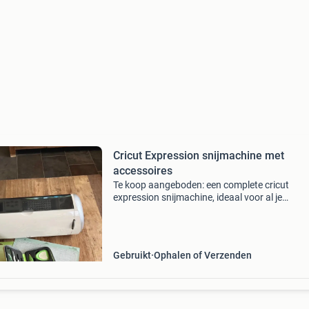
Cricut Expression snijmachine met
accessoires
Te koop aangeboden: een complete cricut
expression snijmachine, ideaal voor al je
knutselprojecten. De machine is gebruikt, maa
werkt nog perfect. Inclusief twee snijmatten (a
plakken ze niet meer z
Gebruikt
Ophalen of Verzenden