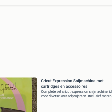
Cricut Expression Snijmachine met
cartridges en accessoires
Complete set cricut expression snijmachine, i
voor diverse knutselprojecten. Inclusief meerd
cartridges (george and basic shapes, sweet tr
ribbons & rosettes, tags, bags, boxes &