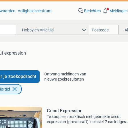
waarden
Veiligheidscentrum
Berichten
Meldingen
Hobby en Vrije tijd
A
cut expression'
Ontvang meldingen van
r je zoekopdracht
nieuwe zoekresultaten
e tijd
Cricut Expression
Te koop een praktisch niet gebruikte cricut
expression (provocraft) inclusief 7 cartridges.
Snijmat 30 x 30 cm geen verzending, alleen