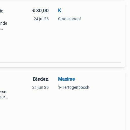
€ 80,00
K
ic
24 jul 26
Stadskanaal
ande
c
ideaal
Bieden
Maxime
21 jun 26
's-Hertogenbosch
erse
aar
ge
ges