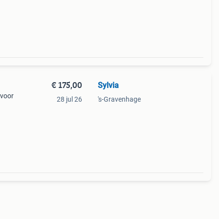
€ 175,00
Sylvia
 voor
28 jul 26
's-Gravenhage