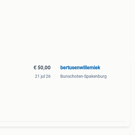
€ 50,00
bertusenwillemiek
21 jul 26
Bunschoten-Spakenburg
r
l