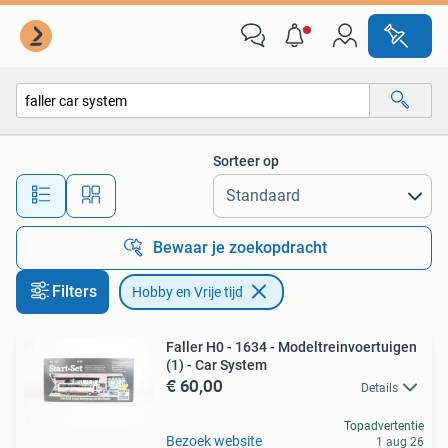
Hobby en Vrije tijd
Sorteer op
Alle afstanden…
Bewaar je zoekopdracht
Filters
Hobby en Vrije tijd
Faller H0 - 1634 - Modeltreinvoertuigen
(1) - Car System
€ 60,00
Details
Topadvertentie
Bezoek website
1 aug 26