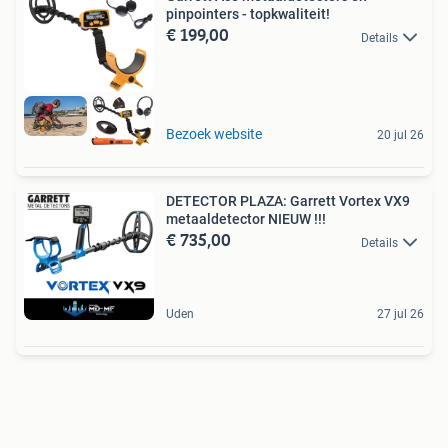
pinpointers - topkwaliteit!
€ 199,00
Details
Bezoek website
20 jul 26
DETECTOR PLAZA: Garrett Vortex VX9
metaaldetector NIEUW !!!
€ 735,00
Details
Uden
27 jul 26