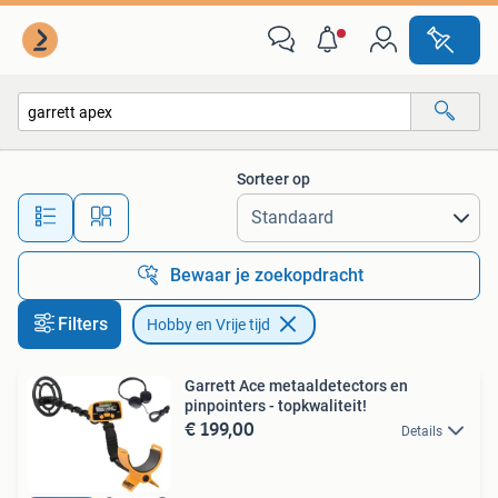
Hobby en Vrije tijd
Sorteer op
Alle afstanden…
Bewaar je zoekopdracht
Filters
Hobby en Vrije tijd
Garrett Ace metaaldetectors en
pinpointers - topkwaliteit!
€ 199,00
Details