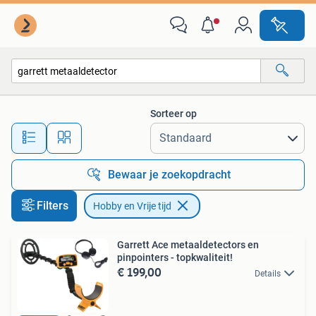
Hobby en Vrije tijd
Sorteer op
Alle afstanden…
Bewaar je zoekopdracht
Filters
Hobby en Vrije tijd
Garrett Ace metaaldetectors en
pinpointers - topkwaliteit!
€ 199,00
Details