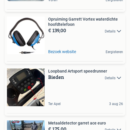
Vuren
Eergisteren
Opruiming Garrett Vortex waterdichte
hoofdtelefoon
€ 139,00
Details
Bezoek website
Eergisteren
Loopband Artsport speedrunner
Bieden
Details
Ter Apel
3 aug 26
Metaaldetector garret ace euro
€ 175,00
Details