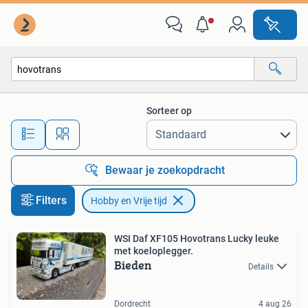
Hobby en Vrije tijd
Sorteer op
Alle afstanden…
Bewaar je zoekopdracht
Filters
Hobby en Vrije tijd
WSI Daf XF105 Hovotrans Lucky leuke
met koeloplegger.
Bieden
Details
Dordrecht
4 aug 26