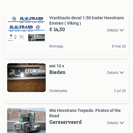
Vrachtauto decal 1:50 trailer Hovotrans
Emmen ( Viking )
€ 14,50
Details
Wolvega
8 mei 26
wsi 10 x
Bieden
Details
Oudehaske
2 jul 26
Wsi Hovotrans Torpedo. Pirates of the
Road
Gereserveerd
Details