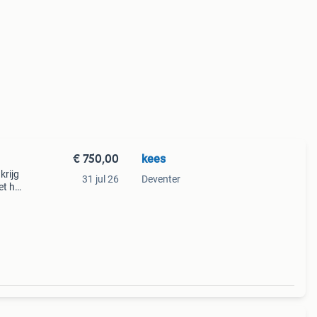
€ 750,00
kees
krijg
31 jul 26
Deventer
et het