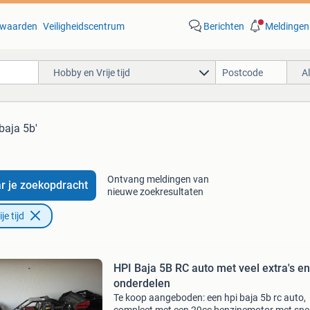
waarden
Veiligheidscentrum
Berichten
Meldingen
Hobby en Vrije tijd
A
 baja 5b'
Ontvang meldingen van
r je zoekopdracht
nieuwe zoekresultaten
e tijd
HPI Baja 5B RC auto met veel extra's en
onderdelen
Te koop aangeboden: een hpi baja 5b rc auto,