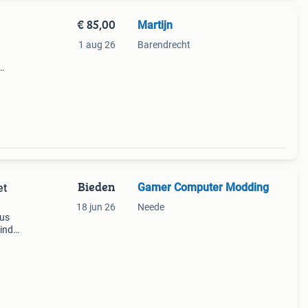
€ 85,00
Martijn
1 aug 26
Barendrecht
ugel
Bieden
Gamer Computer Modding
et
18 jun 26
Neede
eus
sinds
aar
 een