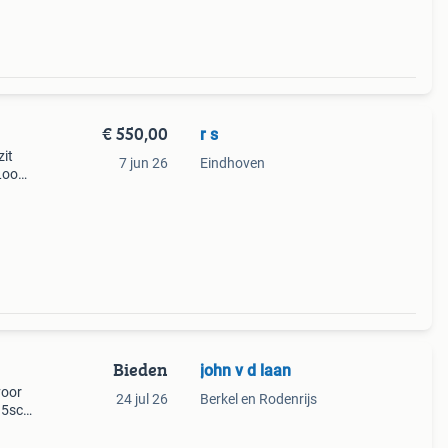
€ 550,00
r s
zit
7 jun 26
Eindhoven
Loopt
e
staan.
Bieden
john v d laan
voor
24 jul 26
Berkel en Rodenrijs
5sc.
or ,
t meer