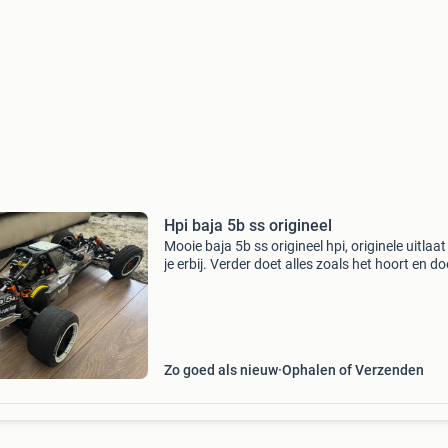
Hpi baja 5b ss origineel
Mooie baja 5b ss origineel hpi, originele uitlaat 
je erbij. Verder doet alles zoals het hoort en do
goed, testen kan, kan geleverd worden met
zenderset.
Zo goed als nieuw
Ophalen of Verzenden