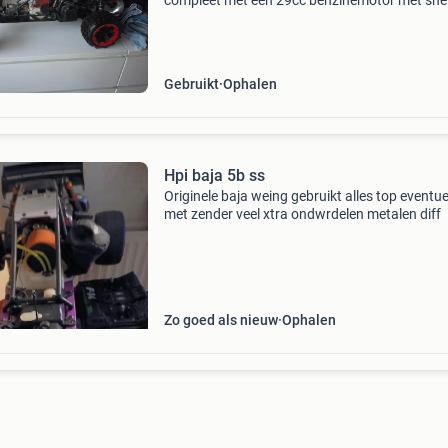
compleet met een 29cc benzinemotor met snel
uitlaat en een scala aan extra onderdelen en
accessoires. Deze offroad rc auto is gebruikt,
verkeert in
Gebruikt
Ophalen
Hpi baja 5b ss
Originele baja weing gebruikt alles top eventue
met zender veel xtra ondwrdelen metalen diff
Zo goed als nieuw
Ophalen