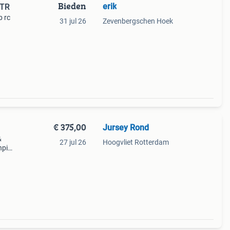
Bieden
erik
RTR
b rc
31 jul 26
Zevenbergschen Hoek
gt
€ 375,00
Jursey Rond
&
27 jul 26
Hoogvliet Rotterdam
hpi
 in