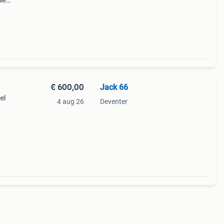
le
 maar
€ 600,00
Jack 66
el
4 aug 26
Deventer