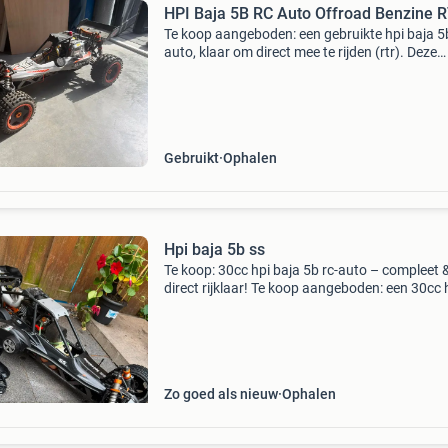
HPI Baja 5B RC Auto Offroad Benzine 
Te koop aangeboden: een gebruikte hpi baja 5
auto, klaar om direct mee te rijden (rtr). Deze
robuuste offroad-buggy op schaal 1:5 wordt
aangedreven door een benzinemotor, wat zor
voor veel krach
Gebruikt
Ophalen
Hpi baja 5b ss
Te koop: 30cc hpi baja 5b rc-auto – compleet 
direct rijklaar! Te koop aangeboden: een 30cc 
baja 5b. De auto is gebruikt, maar verkeert nog
goede staat en is direct rijklaar voor de volgen
Zo goed als nieuw
Ophalen