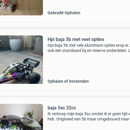
Gebruikt
Ophalen
Hpi baja 5b met veel opties
Hpi baja 5b met vele aluminium opties erop er 
ook een standaard bij en reserve onderdelen. 
netjes alleen er moet een nieuwe accu in van d
ontvanger in deze is kapot vanwege lang stil 
Ophalen of Verzenden
baja 5sc 32cc
Ik verkoop mijn baja 5sc omdat ik er geen tijd 
heb. Origineed een 5b maar omgebouwd naar 
Met 32cc obr getuned blokje , schijfremmen vo
auto is bijna 1 meter lang , na de ombouw nie