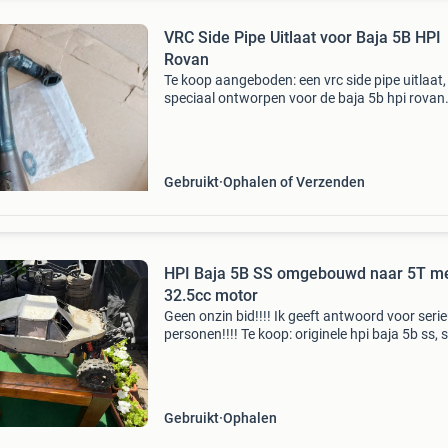
VRC Side Pipe Uitlaat voor Baja 5B HPI
Rovan
Te koop aangeboden: een vrc side pipe uitlaat,
speciaal ontworpen voor de baja 5b hpi rovan
modellen. Deze uitlaat is inclusief montagebe
en twee pakkingen, waardoor deze direct
gemonteerd kan wor
Gebruikt
Ophalen of Verzenden
HPI Baja 5B SS omgebouwd naar 5T m
32.5cc motor
Geen onzin bid!!!! Ik geeft antwoord voor seri
personen!!!! Te koop: originele hpi baja 5b ss, 
2008 ik heb hem, professioneel omgebouwd n
een 5t. Deze krachtige rc-auto is voorzien van
Gebruikt
Ophalen