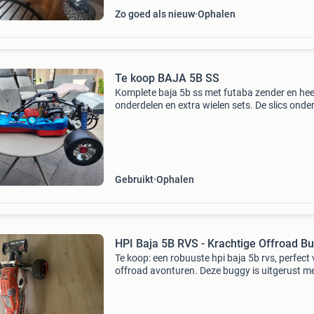
Zo goed als nieuw
Ophalen
Te koop BAJA 5B SS
Komplete baja 5b ss met futaba zender en heel
onderdelen en extra wielen sets. De slics onde
auto zijn onverwoestbaar merk (hostile) tevee
foto&#39;s om alles het erop te krijgen. Somm
Gebruikt
Ophalen
HPI Baja 5B RVS - Krachtige Offroad B
Te koop: een robuuste hpi baja 5b rvs, perfect
offroad avonturen. Deze buggy is uitgerust m
krachtige benzinemotor en een duurzaam rvs
chassis, wat zorgt voor uitstekende prestaties
een