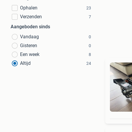
Ophalen
23
Verzenden
7
Aangeboden sinds
Vandaag
0
Gisteren
0
Een week
8
Altijd
24