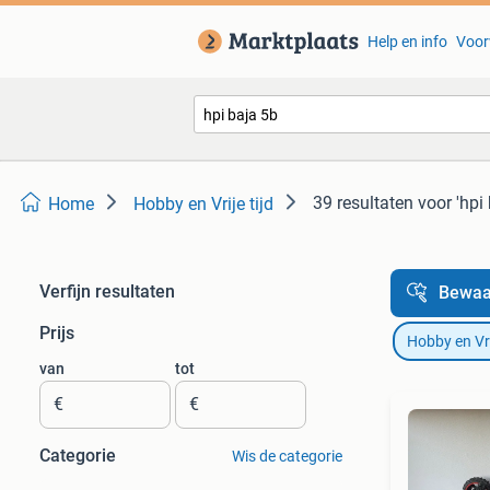
Help en info
Voor
39 resultaten
voor 'hpi
Home
Hobby en Vrije tijd
Verfijn resultaten
Bewaa
Prijs
Hobby en Vrij
van
tot
€
€
Categorie
Wis de categorie