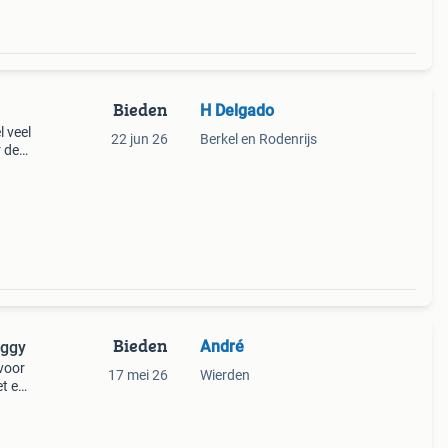
Bieden
H Delgado
 veel
22 jun 26
Berkel en Rodenrijs
r de
l
ig
Bieden
André
uggy
 voor
17 mei 26
Wierden
et een
 en