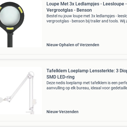
Loupe Met 3x Ledlampjes - Leesloupe -
Vergrootglas - Benson
Bestel nu jouw loupe met 3x ledlampjes - leesl
vergrootglas - benson bij trailer and tools. Wij z
uw specialist op het gebied van automotive
gereedschappen, aanhanger-onderdelen en
speciaal g
Nieuw
Ophalen of Verzenden
Tafelklem Loeplamp Lenssterkte: 3 Dio
SMD LED-ring
Deze nedis loeplamp met tafelklem is een perf
aanvulling op elk bureau, ideaal voor gedetaill
taken thuis, in de werkplaats of op kantoor. D
smd-led's zijn in een cirkelvormig patroon ro
Nieuw
Verzenden