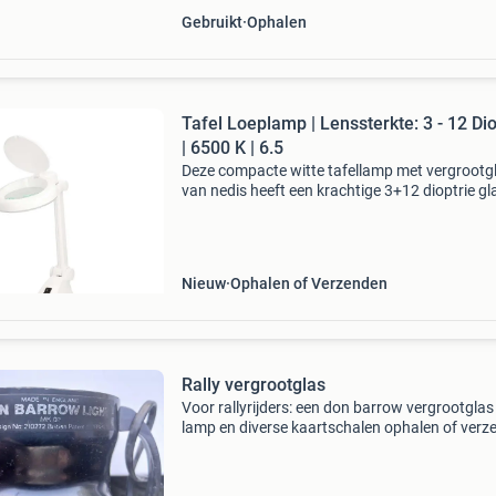
Gebruikt
Ophalen
Tafel Loeplamp | Lenssterkte: 3 - 12 Di
| 6500 K | 6.5
Deze compacte witte tafellamp met vergrootg
van nedis heeft een krachtige 3+12 dioptrie g
lens wat gelijk staat aan een vergroting van 1
4x. Dit wordt bereikt door gebruik te maken va
Nieuw
Ophalen of Verzenden
Rally vergrootglas
Voor rallyrijders: een don barrow vergrootgla
lamp en diverse kaartschalen ophalen of verz
verzendkosten koper