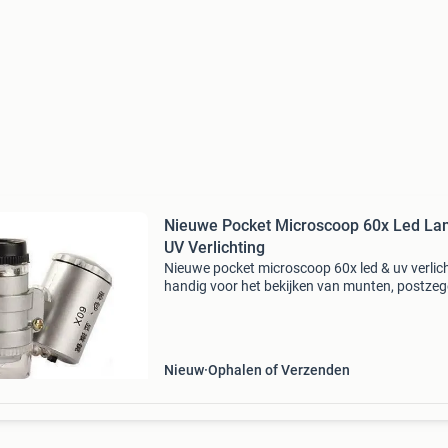
Nieuwe Pocket Microscoop 60x Led L
UV Verlichting
Nieuwe pocket microscoop 60x led & uv verlic
handig voor het bekijken van munten, postzeg
mineralen, micromounts, planten, insecten, vez
merkjes in sieraden etc. Ook toepasbaar voor
Nieuw
Ophalen of Verzenden