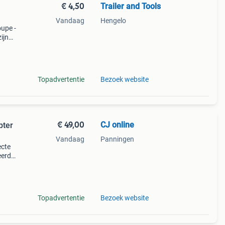
€ 4,50
Trailer and Tools
Vandaag
Hengelo
oupe -
ijn
Topadvertentie
Bezoek website
€ 49,00
CJ online
pter
Vandaag
Panningen
ecte
eerde
e
Topadvertentie
Bezoek website