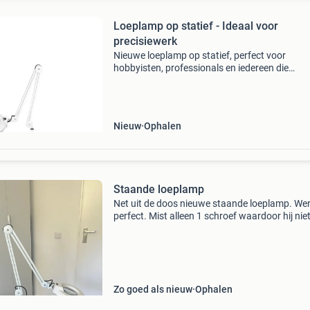
Loeplamp op statief - Ideaal voor
precisiewerk
Nieuwe loeplamp op statief, perfect voor
hobbyisten, professionals en iedereen die
precisiewerk verricht. De lamp biedt heldere
verlichting en een vergrootglas voor gedetaille
zicht. Eenvoudig te m
Nieuw
Ophalen
Staande loeplamp
Net uit de doos nieuwe staande loeplamp. We
perfect. Mist alleen 1 schroef waardoor hij nie
helemaal recht staat
Zo goed als nieuw
Ophalen