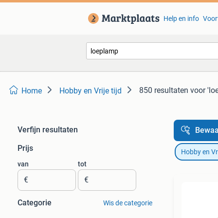
Help en info
Voor
850 resultaten
voor 'l
Home
Hobby en Vrije tijd
Verfijn resultaten
Bewaa
Prijs
Hobby en Vrij
van
tot
€
€
Categorie
Wis de categorie