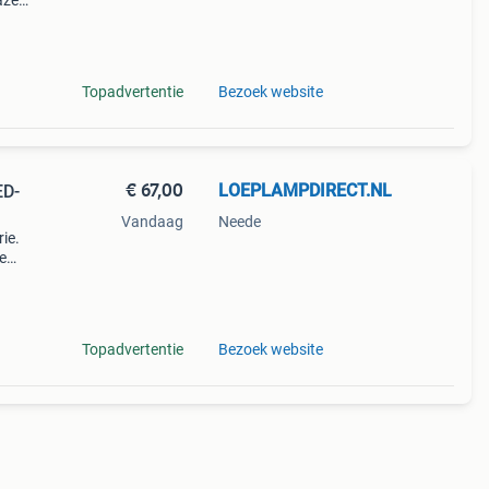
lazen
,75x +
n e
Topadvertentie
Bezoek website
€ 67,00
LOEPLAMPDIRECT.NL
ED-
Vandaag
Neede
ie.
e
os
r
Topadvertentie
Bezoek website