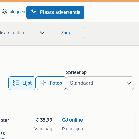
Inloggen
Plaats advertentie
lle afstanden…
Zoek
Sorteer op
Lijst
Foto’s
€ 35,99
CJ online
opter
Vandaag
Panningen
las