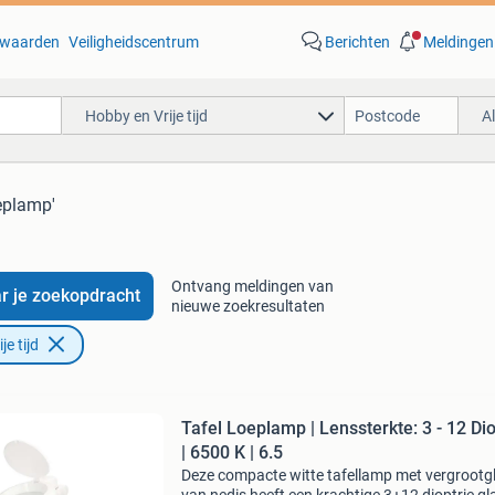
waarden
Veiligheidscentrum
Berichten
Meldingen
Hobby en Vrije tijd
A
oeplamp'
Ontvang meldingen van
r je zoekopdracht
nieuwe zoekresultaten
e tijd
Tafel Loeplamp | Lenssterkte: 3 - 12 Di
| 6500 K | 6.5
Deze compacte witte tafellamp met vergrootg