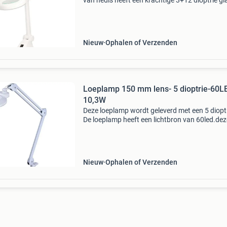
van nedis heeft een krachtige 3+12 dioptrie g
lens wat gelijk staat aan een vergroting van 1
4x. Dit wordt bereikt door gebruik te maken va
Nieuw
Ophalen of Verzenden
Loeplamp 150 mm lens- 5 dioptrie-60L
10,3W
Deze loeplamp wordt geleverd met een 5 dioptr
De loeplamp heeft een lichtbron van 60led.dez
loeplamp is direct inzetbaar,gewoon uit de do
halen aan de tafel vastklemmen en u bent klaa
voor bijv
Nieuw
Ophalen of Verzenden