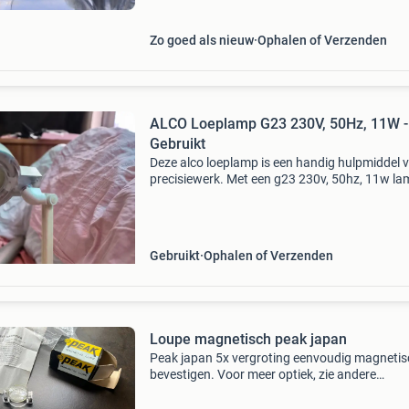
Zo goed als nieuw
Ophalen of Verzenden
ALCO Loeplamp G23 230V, 50Hz, 11W -
Gebruikt
Deze alco loeplamp is een handig hulpmiddel 
precisiewerk. Met een g23 230v, 50hz, 11w l
biedt het helder licht en een vergrotende lens.
Ideaal voor hobbyisten, modelbouwers, elektr
of ied
Gebruikt
Ophalen of Verzenden
Loupe magnetisch peak japan
Peak japan 5x vergroting eenvoudig magnetis
bevestigen. Voor meer optiek, zie andere
advertenties.