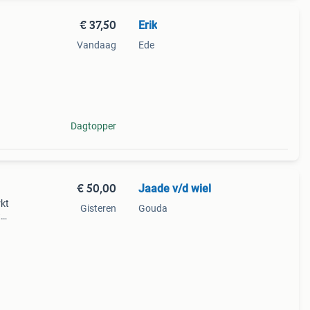
€ 37,50
Erik
Vandaag
Ede
erd
Dagtopper
€ 50,00
Jaade v/d wiel
rkt
Gisteren
Gouda
t