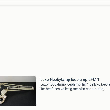
Luxo Hobbylamp loeplamp LFM 1
Luxo hobbylamp loeplamp lfm 1 de luxo loep
lfm heeft een volledig metalen constructie,
armatuur met uitwendige balansveren en
handmatig instelbare scharnieren. De arm bie
een groot bereik en max