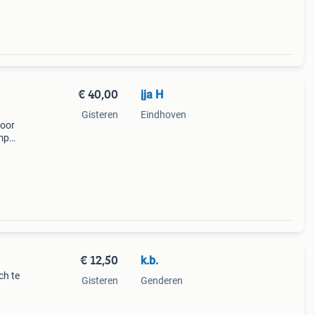
€ 40,00
jja H
Gisteren
Eindhoven
voor
amp
onica
€ 12,50
k.b.
ch te
Gisteren
Genderen