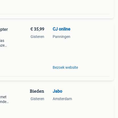
€ 35,99
CJ online
opter
Gisteren
Panningen
las
lazen
,75x +
n e
Bezoek website
Bieden
Jabo
s met
Gisteren
Amsterdam
enden