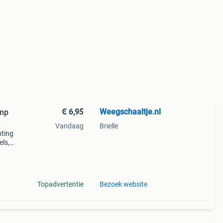
€ 6,95
Weegschaaltje.nl
amp
Vandaag
Brielle
hting
els,
els,
 w
Topadvertentie
Bezoek website