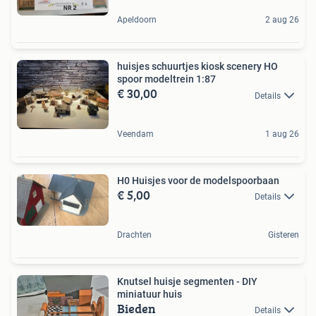
Apeldoorn
2 aug 26
huisjes schuurtjes kiosk scenery HO
spoor modeltrein 1:87
€ 30,00
Details
Veendam
1 aug 26
H0 Huisjes voor de modelspoorbaan
€ 5,00
Details
Drachten
Gisteren
Knutsel huisje segmenten - DIY
miniatuur huis
Bieden
Details