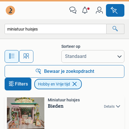
Hobby en Vrije tijd
Sorteer op
Alle afstanden…
Bewaar je zoekopdracht
Filters
Hobby en Vrije tijd
Miniatuur huisjes
Bieden
Details