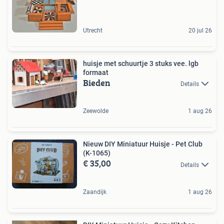
Utrecht
20 jul 26
huisje met schuurtje 3 stuks vee. lgb
formaat
Bieden
Details
Zeewolde
1 aug 26
Nieuw DIY Miniatuur Huisje - Pet Club
(K-1065)
€ 35,00
Details
Zaandijk
1 aug 26