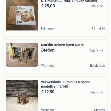
DIY Miniatuur Huisje - Cozy Kitchen
€ 25,00
Details
Nijmegen
15 mei 26
Marklin treinen jaren 60/70
Bieden
Details
Warmond
Eergisteren
vakwerkhuis Duits huis N spoor
modeltrein 1:160
€ 12,50
Details
Veendam
Gisteren