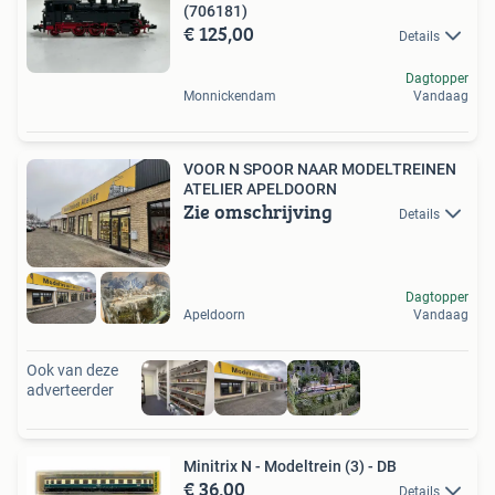
(706181)
€ 125,00
Details
Dagtopper
Monnickendam
Vandaag
VOOR N SPOOR NAAR MODELTREINEN
ATELIER APELDOORN
Zie omschrijving
Details
Dagtopper
Apeldoorn
Vandaag
Ook van deze
adverteerder
Minitrix N - Modeltrein (3) - DB
€ 36,00
Details