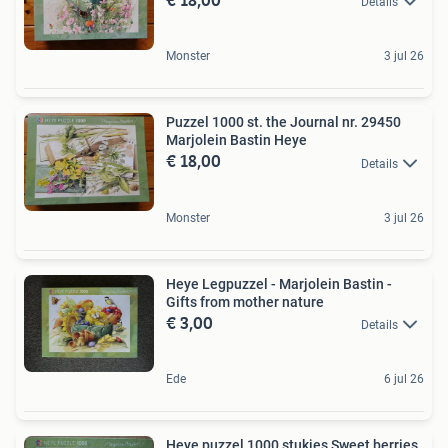
Details
Monster
3 jul 26
Puzzel 1000 st. the Journal nr. 29450
Marjolein Bastin Heye
€ 18,00
Details
Monster
3 jul 26
Heye Legpuzzel - Marjolein Bastin -
Gifts from mother nature
€ 3,00
Details
Ede
6 jul 26
Heye puzzel 1000 stukjes Sweet berries