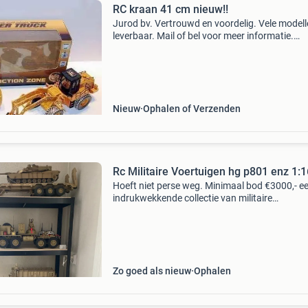
RC kraan 41 cm nieuw!!
Jurod bv. Vertrouwd en voordelig. Vele model
leverbaar. Mail of bel voor meer informatie.
Verzendkosten € 6,75 omschrijving: vooruit,
achteruit, links, rechts en de shovel op en neer
batterij:
Nieuw
Ophalen of Verzenden
Rc Militaire Voertuigen hg p801 enz 1:1
Hoeft niet perse weg. Minimaal bod €3000,- e
indrukwekkende collectie van militaire
voertuigmodellen, waaronder tank ,vrachtwa
die is uitgerust met sound, en lichtmodule . Op
vrachtwagen
Zo goed als nieuw
Ophalen