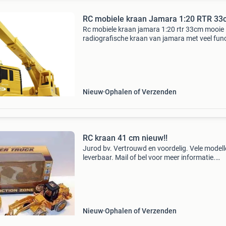
RC mobiele kraan Jamara 1:20 RTR 33
Rc mobiele kraan jamara 1:20 rtr 33cm mooie
radiografische kraan van jamara met veel func
omschrijving: realistisch geluid ( uitzetbaar) 
4 wiel aandrijving achteruitrijalarm 660° draai
k
Nieuw
Ophalen of Verzenden
RC kraan 41 cm nieuw!!
Jurod bv. Vertrouwd en voordelig. Vele model
leverbaar. Mail of bel voor meer informatie.
Verzendkosten € 6,75 omschrijving: vooruit,
achteruit, links, rechts en de shovel op en neer
batterij:
Nieuw
Ophalen of Verzenden