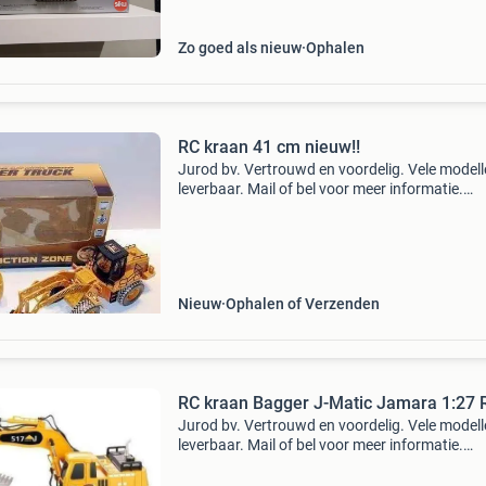
Zo goed als nieuw
Ophalen
RC kraan 41 cm nieuw!!
Jurod bv. Vertrouwd en voordelig. Vele model
leverbaar. Mail of bel voor meer informatie.
Verzendkosten € 6,75 omschrijving: vooruit,
achteruit, links, rechts en de shovel op en neer
batterij:
Nieuw
Ophalen of Verzenden
RC kraan Bagger J-Matic Jamara 1:27
Jurod bv. Vertrouwd en voordelig. Vele model
leverbaar. Mail of bel voor meer informatie.
Verzendkosten € 6,75 rc kraan bagger j-matic
jamara 1:27 rtr spe stop inladen/uitladen vd b