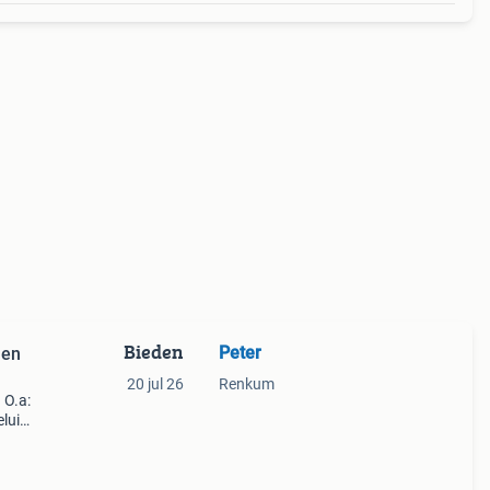
Bieden
Peter
 en
20 jul 26
Renkum
 O.a:
eluid
gen