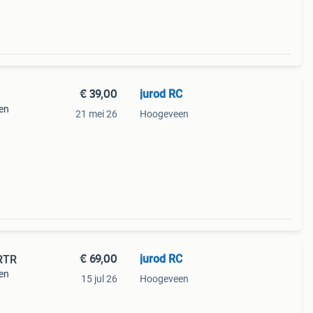
€ 39,00
jurod RC
len
21 mei 26
Hoogeveen
€ 69,00
jurod RC
 RTR
len
15 jul 26
Hoogeveen
ak