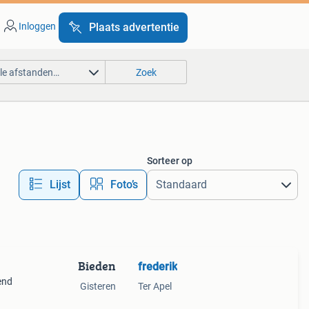
Inloggen
Plaats advertentie
lle afstanden…
Zoek
Sorteer op
Lijst
Foto’s
Bieden
frederik
end
Gisteren
Ter Apel