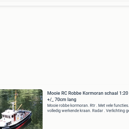
Mooie RC Robbe Kormoran schaal 1:20
+/_ 70cm lang
Mooie robbe kormoran. Rtr . Met vele functies.
volledig werkende kraan. Radar . Verlichting g
modules . Etc inc: zenderset + draag tas. Batt
standaard. Alleen serieuze realistische biedin