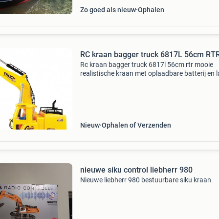
Zo goed als nieuw
Ophalen
RC kraan bagger truck 6817L 56cm RT
Rc kraan bagger truck 6817l 56cm rtr mooie
realistische kraan met oplaadbare batterij en l
Specificatie: voor buiten en binnen lengte 56
breedte 23cm hoogte 36,5 cm 8 kanaals koepe
draaien voor
Nieuw
Ophalen of Verzenden
nieuwe siku control liebherr 980
Nieuwe liebherr 980 bestuurbare siku kraan