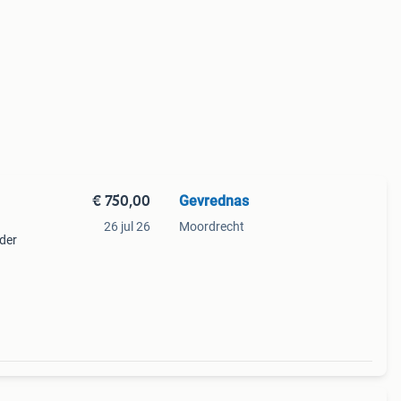
€ 750,00
Gevrednas
26 jul 26
Moordrecht
nder
g kan