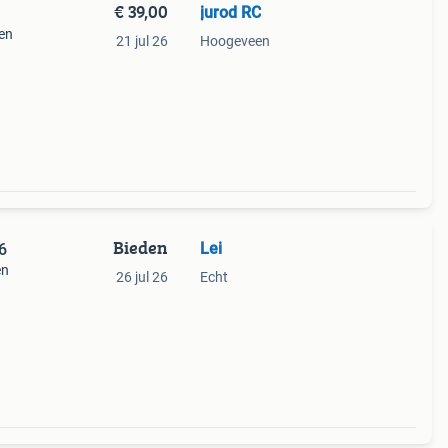
€ 39,00
jurod RC
len
21 jul 26
Hoogeveen
Bieden
Lei
6
en
26 jul 26
Echt
gen
 de