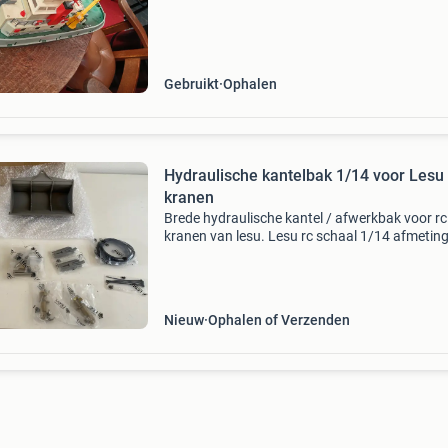
Gebruikt
Ophalen
Hydraulische kantelbak 1/14 voor Lesu
kranen
Brede hydraulische kantel / afwerkbak voor rc
kranen van lesu. Lesu rc schaal 1/14 afmetin
zie foto tussen de oren 31 mm passend voor
onderstaande kranen : komatsu pc360 et30h
wielkraan et26l rupsk
Nieuw
Ophalen of Verzenden