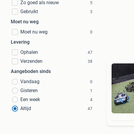
Zo goed als nieuw
5
Gebruikt
3
Moet nu weg
Moet nu weg
0
Levering
Ophalen
47
Verzenden
38
Aangeboden sinds
Vandaag
0
Gisteren
1
Een week
4
Altijd
47