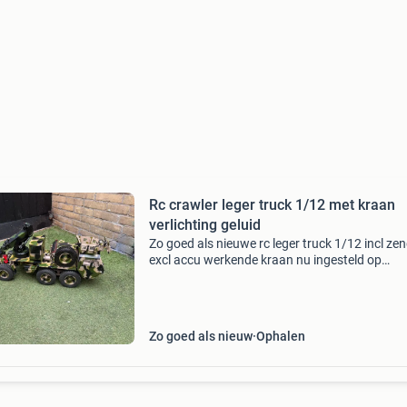
Rc crawler leger truck 1/12 met kraan
verlichting geluid
Zo goed als nieuwe rc leger truck 1/12 incl ze
excl accu werkende kraan nu ingesteld op
afstandsbediening maar kan ook via losse
afstandsbediening en dan de zender bedienin
dan ingesteld word
Zo goed als nieuw
Ophalen