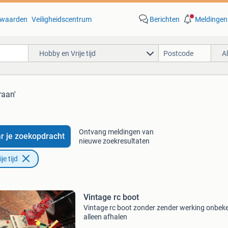
waarden
Veiligheidscentrum
Berichten
Meldingen
Hobby en Vrije tijd
A
raan'
Ontvang meldingen van
r je zoekopdracht
nieuwe zoekresultaten
e tijd
Vintage rc boot
Vintage rc boot zonder zender werking onbek
alleen afhalen