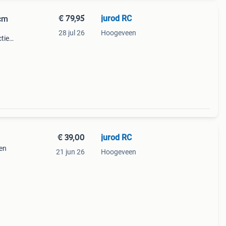
€ 79,95
jurod RC
cm
28 jul 26
Hoogeveen
ties
hoorn
bare
€ 39,00
jurod RC
len
21 jun 26
Hoogeveen