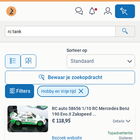
Hobby en Vrije tijd
Sorteer op
Alle afstanden…
Bewaar je zoekopdracht
Filters
Hobby en Vrije tijd
RC auto 58656 1/10 RC Mercedes Benz
190 Evo.II Zakspeed ...
€ 118,95
Details
Topadvertentie
Bezoek website
Gisteren