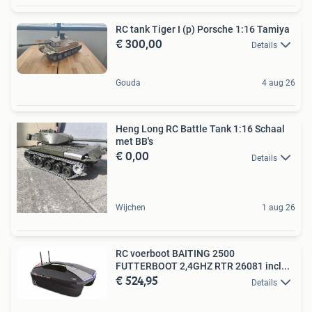
RC tank Tiger I (p) Porsche 1:16 Tamiya
€ 300,00
Details
Gouda
4 aug 26
Heng Long RC Battle Tank 1:16 Schaal
met BB's
€ 0,00
Details
Wijchen
1 aug 26
RC voerboot BAITING 2500
FUTTERBOOT 2,4GHZ RTR 26081 incl...
€ 524,95
Details