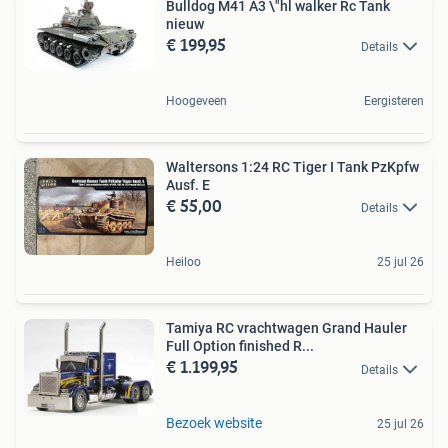
Bulldog M41 A3 \"hl walker Rc Tank
nieuw
€ 199,95
Details
Hoogeveen
Eergisteren
Waltersons 1:24 RC Tiger I Tank PzKpfw
Ausf. E
€ 55,00
Details
Heiloo
25 jul 26
Tamiya RC vrachtwagen Grand Hauler
Full Option finished R...
€ 1.199,95
Details
Bezoek website
25 jul 26