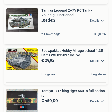
Tamiya Leopard 2A7V RC Tank -
Volledig Functioneel
Bieden
Details
's-Gravenhage
30 jul 26
Bouwpakket Hobby Mirage schaal 1:35
Ue f s WG 835097 incl ve
€ 29,95
Details
Hoogeveen
Eergisteren
Tamiya 1/16 king tiger 56018 full option
rc
€ 450,00
Details