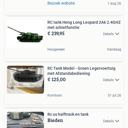
Bezoek website
1 aug 26
RC tank Heng Long Leopard 2A6 2.4GHZ
met schietfunctie
€ 239,95
Details
Hoogeveen
Vandaag
RC Tank Model - Groen Legervoertuig
met Afstandsbediening
€ 125,00
Details
Kornhorn
31 jul 26
Rc us halftrack en tank
Bieden
Details