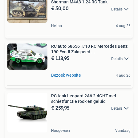
Sherman M4A3 1:24 RC Tank
€ 50,00
Details
Heiloo
4 aug 26
RC auto 58656 1/10 RC Mercedes Benz
190 Evo.II Zakspeed ...
€ 118,95
Details
Bezoek website
4 aug 26
RC tank Leopard 2A6 2.4GHZ met
schietfunctie rook en geluid
€ 259,95
Details
Hoogeveen
Vandaag