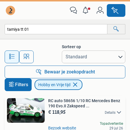
Hobby en Vrije tijd
Sorteer op
Alle afstanden…
Bewaar je zoekopdracht
Filters
Hobby en Vrije tijd
RC auto 58656 1/10 RC Mercedes Benz
190 Evo.II Zakspeed ...
€ 118,95
Details
Topadvertentie
Bezoek website
29 jul 26