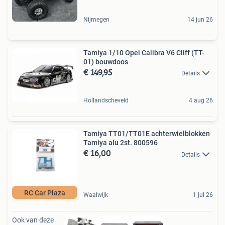
Nijmegen
14 jun 26
Tamiya 1/10 Opel Calibra V6 Cliff (TT-
01) bouwdoos
€ 149,95
Details
Hollandscheveld
4 aug 26
Tamiya TT01/TT01E achterwielblokken
Tamiya alu 2st. 800596
€ 16,00
Details
RC Car Plaza
Waalwijk
1 jul 26
Ook van deze