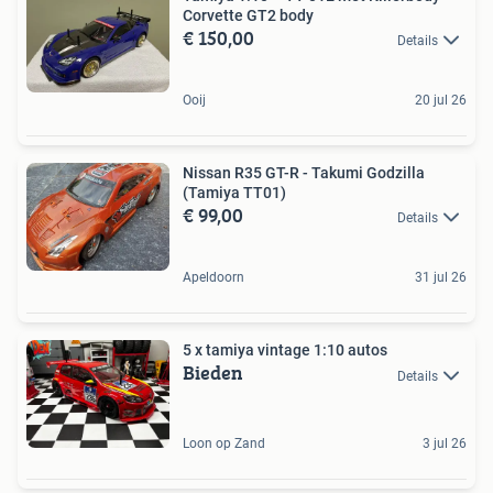
Corvette GT2 body
€ 150,00
Details
Ooij
20 jul 26
Nissan R35 GT-R - Takumi Godzilla
(Tamiya TT01)
€ 99,00
Details
Apeldoorn
31 jul 26
5 x tamiya vintage 1:10 autos
Bieden
Details
Loon op Zand
3 jul 26