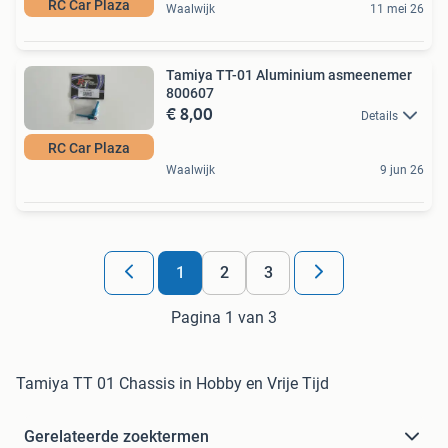
RC Car Plaza
Waalwijk
11 mei 26
Tamiya TT-01 Aluminium asmeenemer
800607
€ 8,00
Details
RC Car Plaza
Waalwijk
9 jun 26
1
2
3
Pagina 1 van 3
Tamiya TT 01 Chassis in Hobby en Vrije Tijd
Gerelateerde zoektermen