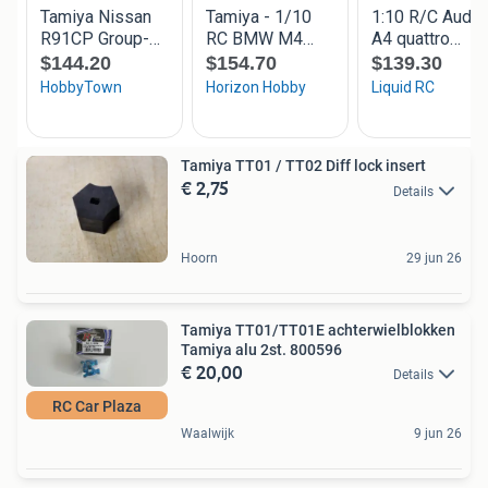
Tamiya TT01 / TT02 Diff lock insert
€ 2,75
Details
Hoorn
29 jun 26
Tamiya TT01/TT01E achterwielblokken
Tamiya alu 2st. 800596
€ 20,00
Details
RC Car Plaza
Waalwijk
9 jun 26