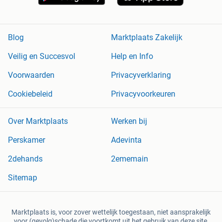
Blog
Marktplaats Zakelijk
Veilig en Succesvol
Help en Info
Voorwaarden
Privacyverklaring
Cookiebeleid
Privacyvoorkeuren
Over Marktplaats
Werken bij
Perskamer
Adevinta
2dehands
2ememain
Sitemap
Marktplaats is, voor zover wettelijk toegestaan, niet aansprakelijk
voor (gevolg)schade die voortkomt uit het gebruik van deze site,