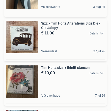
Valkenswaard
3 aug 26
Sizzix Tim Holtz Alterations Bigz Die -
Old Jalopy
€ 11,00
Details
Veenendaal
27 jul 26
Tim Holtz sizzix thinlit stansen
€ 10,00
Details
's-Gravenhage
7 jul 26