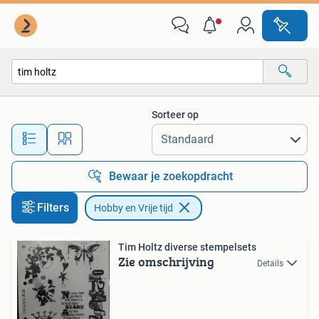
Hobby en Vrije tijd
Sorteer op
Alle afstanden…
Bewaar je zoekopdracht
Filters
Hobby en Vrije tijd
Tim Holtz diverse stempelsets
Zie omschrijving
Details