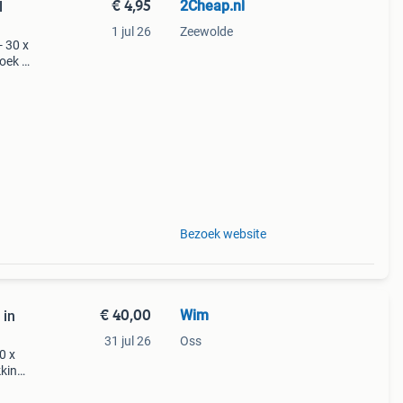
€ 4,95
2Cheap.nl
l
1 jul 26
Zeewolde
- 30 x
oek -
on
Bezoek website
€ 40,00
Wim
 in
31 jul 26
Oss
0 x
kking
al