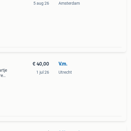
5 aug 26
Amsterdam
€ 40,00
V.m.
rtje
1 jul 26
Utrecht
re
r