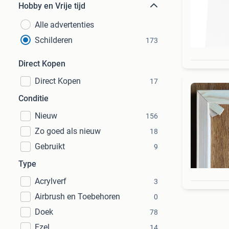
Hobby en Vrije tijd
Alle advertenties
Schilderen
173
Direct Kopen
Direct Kopen
17
Conditie
Nieuw
156
Zo goed als nieuw
18
Gebruikt
9
Type
Acrylverf
3
Airbrush en Toebehoren
0
Doek
78
Ezel
14