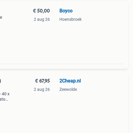
€ 50,00
Boyco
ge
2 aug 26
Hoensbroek
voor
uits
€ 67,95
2Cheap.nl
l
2 aug 26
Zeewolde
- 40 x
katoen
oor