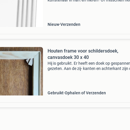
kunstenaar in hart en nieren? Of misschien ne
begonnen met schilderen en op zoek naar het
perfecte schildersdoek om je creativiteit tot le
Nieuw
Verzenden
Houten frame voor schildersdoek,
canvasdoek 30 x 40
Hij is gebruikt. Er heeft een doek op gespanne
gezeten. Aan de zij- kanten en achterkant zijn 
gaatjes van schietnietjes en spijkertjes zichtba
Maar als er een nieuw doek over gespannen w
za
Gebruikt
Ophalen of Verzenden