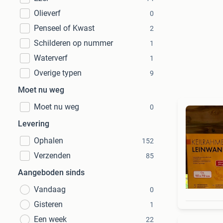
Olieverf
0
Penseel of Kwast
2
Schilderen op nummer
1
Waterverf
1
Overige typen
9
Moet nu weg
Moet nu weg
0
Levering
Ophalen
152
Verzenden
85
Aangeboden sinds
Vandaag
0
Gisteren
1
Een week
22