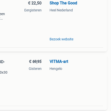
€ 22,50
Shop The Good
Eergisteren
Heel Nederland
 een
t
ve
Bezoek website
€ 69,95
VITMA-art
3D-
Gisteren
Hengelo
20x30