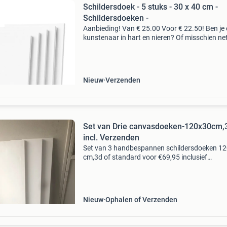
Schildersdoek - 5 stuks - 30 x 40 cm -
Schildersdoeken -
Aanbieding! Van € 25.00 Voor € 22.50! Ben je
kunstenaar in hart en nieren? Of misschien ne
begonnen met schilderen en op zoek naar het
perfecte schildersdoek om je creativiteit tot le
Nieuw
Verzenden
Set van Drie canvasdoeken-120x30cm,
incl. Verzenden
Set van 3 handbespannen schildersdoeken 1
cm,3d of standard voor €69,95 inclusief
verzendkosten. Onze afleverdoeken worden in
eigen atelier geproduceerd voor professionele
kunstenaars en zij
Nieuw
Ophalen of Verzenden