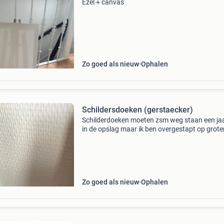
Ezel + canvas
Zo goed als nieuw
Ophalen
Schildersdoeken (gerstaecker)
Schilderdoeken moeten zsm weg staan een jaa
in de opslag maar ik ben overgestapt op grote
doeken en zelf opspannen en doe er niets mee
mee. Maar er kan prima overheen geschilderd
worden. 2X 60x
Zo goed als nieuw
Ophalen