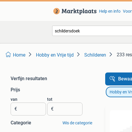
Help en info
Voor
233 res
Home
Hobby en Vrije tijd
Schilderen
Verfijn resultaten
Bewaa
Prijs
Hobby en Vrij
van
tot
€
€
Categorie
Wis de categorie