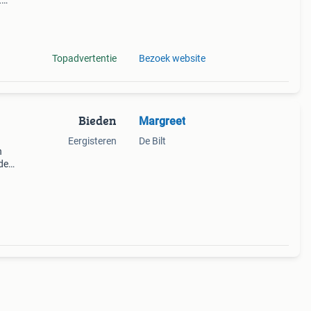
t
ve
Topadvertentie
Bezoek website
Bieden
Margreet
Eergisteren
De Bilt
n
de
ar.
ordt