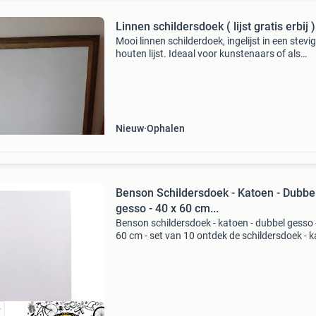
Linnen schildersdoek ( lijst gratis erbij )
Mooi linnen schilderdoek, ingelijst in een stevi
houten lijst. Ideaal voor kunstenaars of als
decoratie. Het doek is onbeschilderd en klaar 
gebruik. De lijst geeft het geheel een klassieke 
Nieuw
Ophalen
Benson Schildersdoek - Katoen - Dubbe
gesso - 40 x 60 cm...
Benson schildersdoek - katoen - dubbel gesso 
60 cm - set van 10 ontdek de schildersdoek - 
- dubbel gesso - 40 x 60 cm - set van 10 kies v
kwaliteit met benson schildersdoek, 40 x 60 c