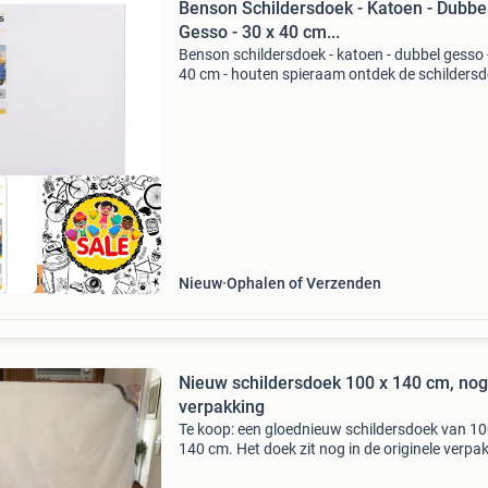
Benson Schildersdoek - Katoen - Dubbe
Gesso - 30 x 40 cm...
Benson schildersdoek - katoen - dubbel gesso 
40 cm - houten spieraam ontdek de schildersd
katoen - dubbel gesso - 30 x 40 cm - houten
spieraam ervaar de topkwaliteit van het bens
schilde
Aanbieding
Nieuw
Ophalen of Verzenden
Nieuw schildersdoek 100 x 140 cm, nog
verpakking
Te koop: een gloednieuw schildersdoek van 10
140 cm. Het doek zit nog in de originele verpa
en is dus ongebruikt en in perfecte staat. Idea