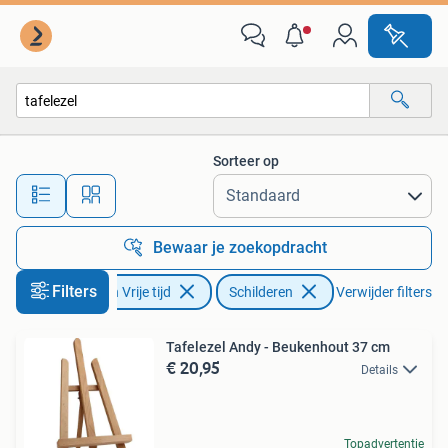
Schilderen
Sorteer op
Alle afstanden…
Bewaar je zoekopdracht
Filters
Hobby en Vrije tijd
Schilderen
Verwijder filters
Tafelezel Andy - Beukenhout 37 cm
€ 20,95
Details
Topadvertentie