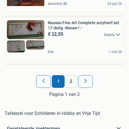
Aarschot, BE
24 jun 26
Nassau Fine Art Complete acrylverf set
17-delig -Nieuw !✨
€ 12,50
Details
Ede
1 mei 26
1
2
Pagina 1 van 2
Tafelezel voor Schilderen in Hobby en Vrije Tijd
Gerelateerde zoektermen