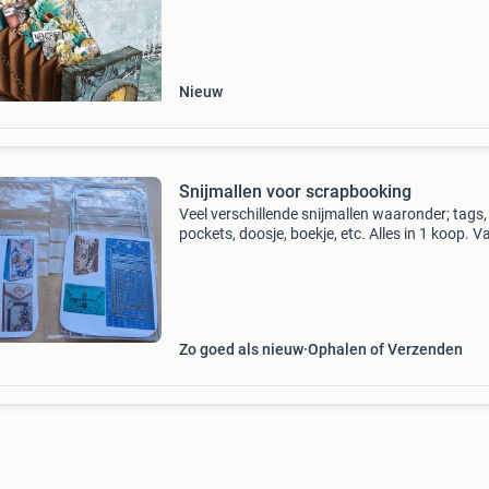
werkbeschrijvingen...Er is keuze uit maar liefs
stuks!
Nieuw
Snijmallen voor scrapbooking
Veel verschillende snijmallen waaronder; tags,
pockets, doosje, boekje, etc. Alles in 1 koop. V
prijs: 20 euro, exclusief verzendkosten. Verze
op eigen risico.
Zo goed als nieuw
Ophalen of Verzenden