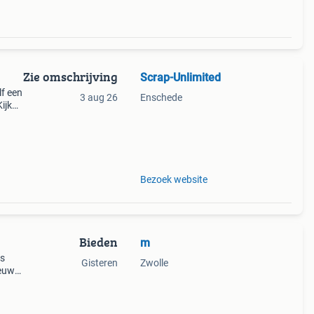
Zie omschrijving
Scrap-Unlimited
lf een
3 aug 26
Enschede
ijk
t 34
Bezoek website
Bieden
m
ts
Gisteren
Zwolle
ieuwe
men