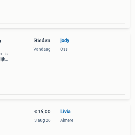
Bieden
jody
n
Vandaag
Oss
en is
lijk
r nog
€ 15,00
Livia
3 aug 26
Almere