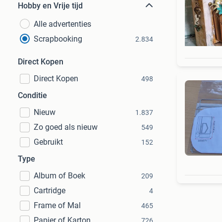
Hobby en Vrije tijd
Alle advertenties
Scrapbooking
2.834
Direct Kopen
Direct Kopen
498
Conditie
Nieuw
1.837
Zo goed als nieuw
549
Gebruikt
152
Type
Album of Boek
209
Cartridge
4
Frame of Mal
465
Papier of Karton
726