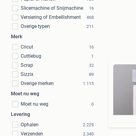
Slicemachine of Snijmachine
16
Versiering of Embellishment
468
Overige typen
211
Merk
Cricut
16
Cuttlebug
1
Scrap
32
Sizzix
89
Overige merken
1.115
Moet nu weg
Moet nu weg
0
Levering
Ophalen
2.229
Verzenden
2.340