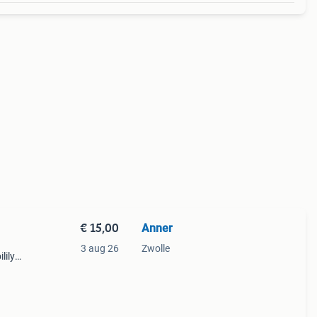
€ 15,00
Anner
3 aug 26
Zwolle
lily