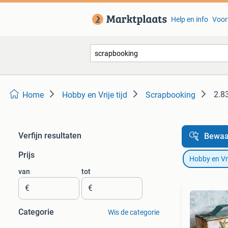
Help en info
Voor
2.8
Home
Hobby en Vrije tijd
Scrapbooking
Verfijn resultaten
Bewaa
Prijs
Hobby en Vrij
van
tot
€
€
Categorie
Wis de categorie