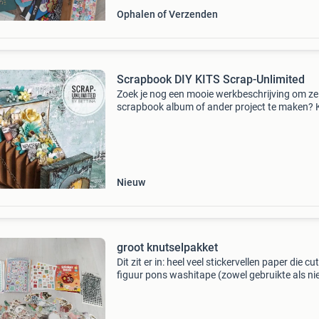
Ophalen of Verzenden
Scrapbook DIY KITS Scrap-Unlimited
Zoek je nog een mooie werkbeschrijving om ze
scrapbook album of ander project te maken? K
dan niet verder en kijk bij onze digitale
werkbeschrijvingen...Er is keuze uit maar liefs
stuks!
Nieuw
groot knutselpakket
Dit zit er in: heel veel stickervellen paper die cu
figuur pons washitape (zowel gebruikte als n
rollen) prijs is bieden. Doe een bod en dan ko
we er vast wel uit. Ophalen en verzenden is al