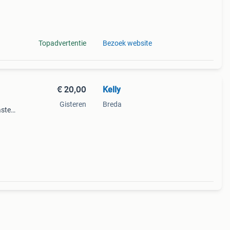
t 34
Topadvertentie
Bezoek website
€ 20,00
Kelly
Gisteren
Breda
aste
nden