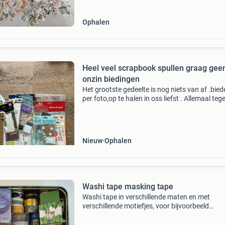
Ophalen
Heel veel scrapbook spullen graag gee
onzin biedingen
Het grootste gedeelte is nog niets van af .bied
per foto,op te halen in oss liefst . Allemaal tege
.kijk ook eens bij mijn andere advertenties voo
meer leuke dingen.
Nieuw
Ophalen
Washi tape masking tape
Washi tape in verschillende maten en met
verschillende motiefjes, voor bijvoorbeeld
scrapbook of bullet journal. Inclusief blik.