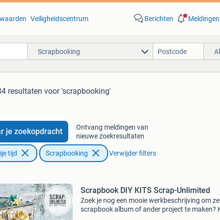
waarden
Veiligheidscentrum
Berichten
Meldingen
Scrapbooking
A
34 resultaten
voor 'scrapbooking'
Ontvang meldingen van
r je zoekopdracht
nieuwe zoekresultaten
e tijd
Scrapbooking
Verwijder filters
Scrapbook DIY KITS Scrap-Unlimited
Zoek je nog een mooie werkbeschrijving om ze
scrapbook album of ander project te maken? K
dan niet verder en kijk bij onze digitale