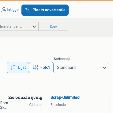
Inloggen
Plaats advertentie
lle afstanden…
Zoek
Sorteer op
Lijst
Foto’s
Zie omschrijving
Scrap-Unlimited
lf een
Gisteren
Enschede
ijk