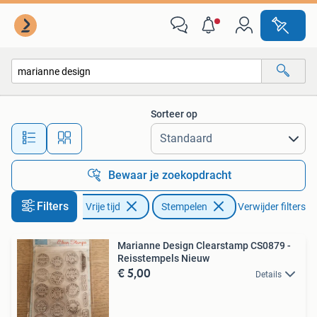
Stempelen
Sorteer op
Alle afstanden…
Bewaar je zoekopdracht
Filters
Hobby en Vrije tijd
Stempelen
Verwijder filters
Marianne Design Clearstamp CS0879 -
Reisstempels Nieuw
€ 5,00
Details