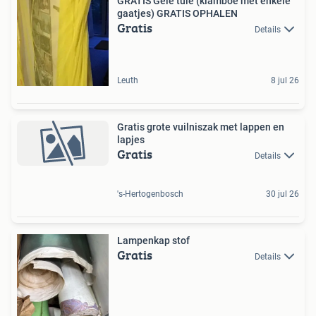
GRATIS Gele tule (klamboe met enkele
gaatjes) GRATIS OPHALEN
Gratis
Details
Leuth
8 jul 26
Gratis grote vuilniszak met lappen en
lapjes
Gratis
Details
's-Hertogenbosch
30 jul 26
Lampenkap stof
Gratis
Details