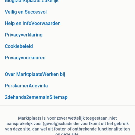
Blog
Marktplaats Zakelijk
Veilig en Succesvol
Help en Info
Voorwaarden
Privacyverklaring
Cookiebeleid
Privacyvoorkeuren
Over Marktplaats
Werken bij
Perskamer
Adevinta
2dehands
2ememain
Sitemap
Marktplaats is, voor zover wettelijk toegestaan, niet
aansprakelijk voor (gevolg)schade die voortkomt uit het gebruik
van deze site, dan wel uit fouten of ontbrekende functionaliteiten
op deze site.