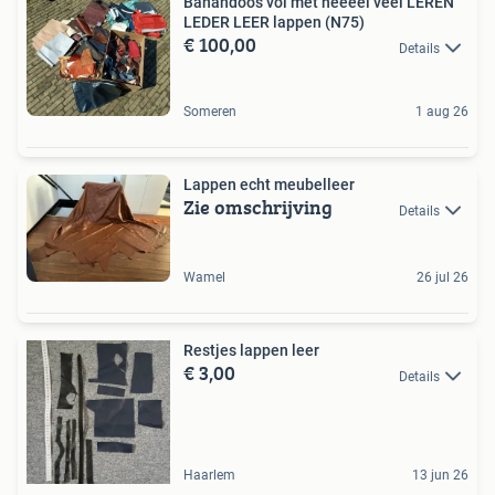
Banandoos vol met héééél veel LEREN
LEDER LEER lappen (N75)
€ 100,00
Details
Someren
1 aug 26
Lappen echt meubelleer
Zie omschrijving
Details
Wamel
26 jul 26
Restjes lappen leer
€ 3,00
Details
Haarlem
13 jun 26