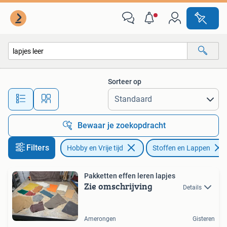
Stoffen en Lappen
Sorteer op
Alle afstanden…
Bewaar je zoekopdracht
Filters
Hobby en Vrije tijd
Stoffen en Lappen
Pakketten effen leren lapjes
Zie omschrijving
Details
Amerongen
Gisteren