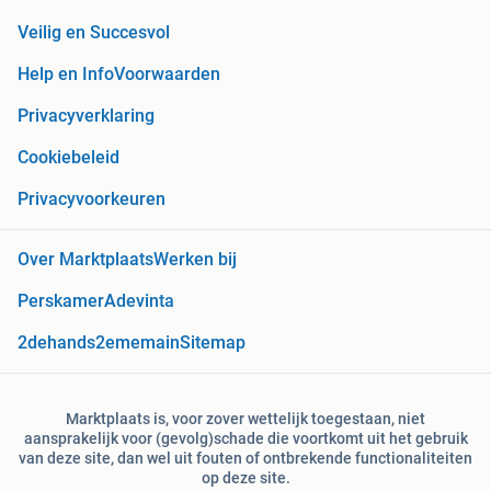
Veilig en Succesvol
Help en Info
Voorwaarden
Privacyverklaring
Cookiebeleid
Privacyvoorkeuren
Over Marktplaats
Werken bij
Perskamer
Adevinta
2dehands
2ememain
Sitemap
Marktplaats is, voor zover wettelijk toegestaan, niet
aansprakelijk voor (gevolg)schade die voortkomt uit het gebruik
van deze site, dan wel uit fouten of ontbrekende functionaliteiten
op deze site.