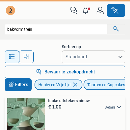
Taarten en Cupcakes maken
Sorteer op
Alle afstanden…
Bewaar je zoekopdracht
Filters
Hobby en Vrije tijd
Taarten en Cupcakes m
leuke uitstekers nieuw
€ 1,00
Details