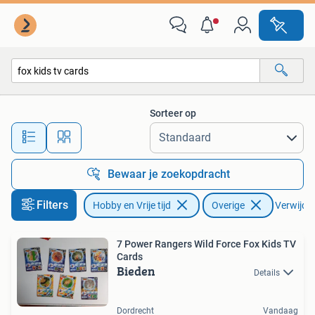
Verzamelkaartspellen | Overige
Sorteer op
Alle afstanden…
Bewaar je zoekopdracht
Filters
Hobby en Vrije tijd
Overige
Verwijder 
7 Power Rangers Wild Force Fox Kids TV
Cards
Bieden
Details
Dordrecht
Vandaag