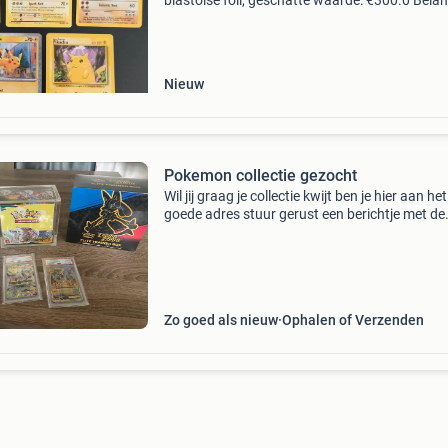
blastoise foil, geschatte waarde: €300.0 Belang
winnende biedingen zijn exclusief 9%
koperbescherming + €3 kavel beschrijving set
Nieuw
Pokemon collectie gezocht
Wil jij graag je collectie kwijt ben je hier aan het
goede adres stuur gerust een berichtje met de
foto’s van de kaarten, sealed of slabs en dan 
wij een mooie deal maken. Tags: charizard, ho
Zo goed als nieuw
Ophalen of Verzenden