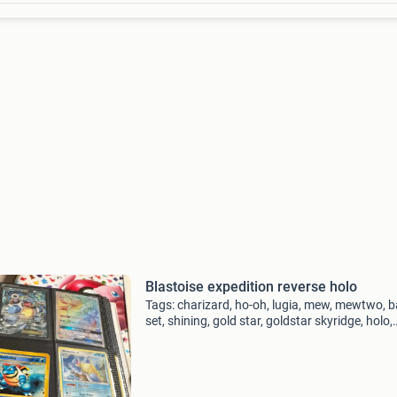
Blastoise expedition reverse holo
Tags: charizard, ho-oh, lugia, mew, mewtwo, 
set, shining, gold star, goldstar skyridge, holo,
rayquaza, pokémon tcg kaarten, fossil, first ed
1st edition, pokémon, kaarten, psa, swirl, neo