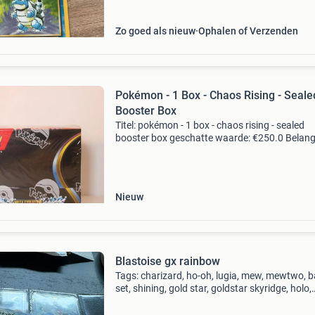
Zo goed als nieuw
Ophalen of Verzenden
Pokémon - 1 Box - Chaos Rising - Seale
Booster Box
Titel: pokémon - 1 box - chaos rising - sealed
booster box geschatte waarde: €250.0 Belangr
winnende biedingen zijn exclusief 9%
koperbescherming + €3 kavel beschrijving 1 s
pokémon
Nieuw
Blastoise gx rainbow
Tags: charizard, ho-oh, lugia, mew, mewtwo, 
set, shining, gold star, goldstar skyridge, holo,
rayquaza, pokémon tcg kaarten, fossil, first ed
1st edition, pokémon, kaarten, psa, swirl, neo