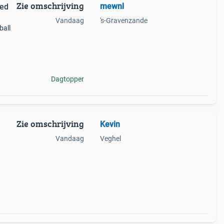
Zie omschrijving
mewnl
ted
Vandaag
's-Gravenzande
ball
t een
Dagtopper
Zie omschrijving
Kevin
Vandaag
Veghel