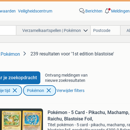
waarden
Veiligheidscentrum
Berichten
Meldingen
Verzamelkaartspellen | Pokémon
A
239 resultaten
voor '1st edition blastoise'
| Pokémon
Ontvang meldingen van
r je zoekopdracht
nieuwe zoekresultaten
e tijd
Pokémon
Verwijder filters
Pokémon - 5 Card - Pikachu, Machamp,
Raichu, Blastoise Foil,
Titel: pokémon - 5 card - pikachu, machamp, r