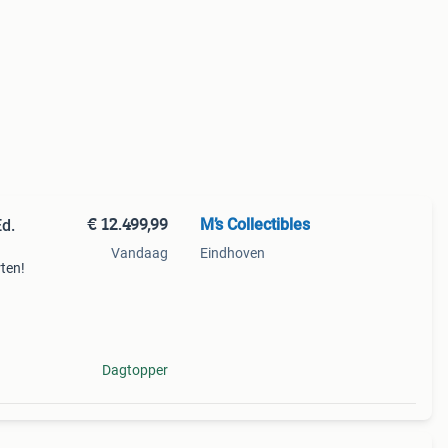
€ 12.499,99
M’s Collectibles
d.
Vandaag
Eindhoven
ten!
e
 het
Dagtopper