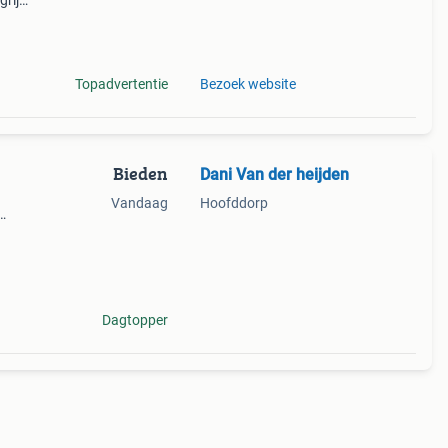
rijk:
 van
Topadvertentie
Bezoek website
Bieden
Dani Van der heijden
Vandaag
Hoofddorp
gaan
-oh,
Dagtopper