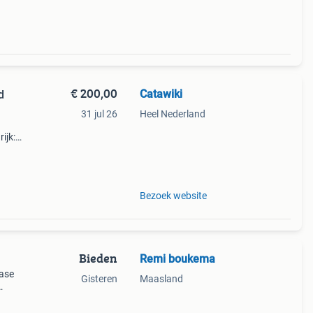
€ 200,00
Catawiki
d
31 jul 26
Heel Nederland
ijk:
ealed
Bezoek website
Bieden
Remi boukema
base
Gisteren
Maasland
ition,