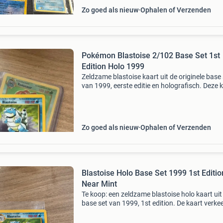
Zo goed als nieuw
Ophalen of Verzenden
Pokémon Blastoise 2/102 Base Set 1st
Edition Holo 1999
Zeldzame blastoise kaart uit de originele base 
van 1999, eerste editie en holografisch. Deze 
is een must-have voor elke serieuze verzamela
De conditie is &#39;zo goed als nieuw&#3
Zo goed als nieuw
Ophalen of Verzenden
Blastoise Holo Base Set 1999 1st Editio
Near Mint
Te koop: een zeldzame blastoise holo kaart uit
base set van 1999, 1st edition. De kaart verkee
een &#39;near mint&#39; conditie, wat betek
dat deze minimale gebruikssporen heeft en