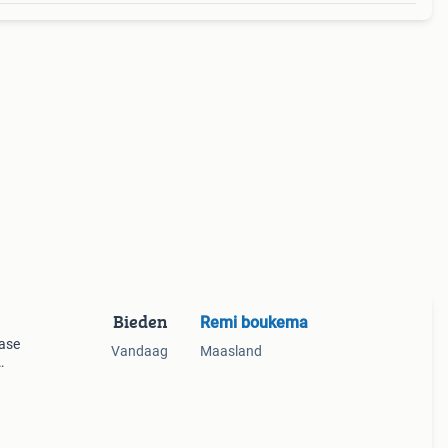
Bieden
Remi boukema
base
Vandaag
Maasland
ition,