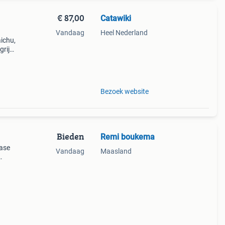
€ 87,00
Catawiki
Vandaag
Heel Nederland
aichu,
rijk:
 van
Bezoek website
Bieden
Remi boukema
base
Vandaag
Maasland
ition,