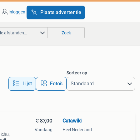
Inloggen
Plaats advertentie
lle afstanden…
Zoek
Sorteer op
Lijst
Foto’s
€ 87,00
Catawiki
Vandaag
Heel Nederland
aichu,