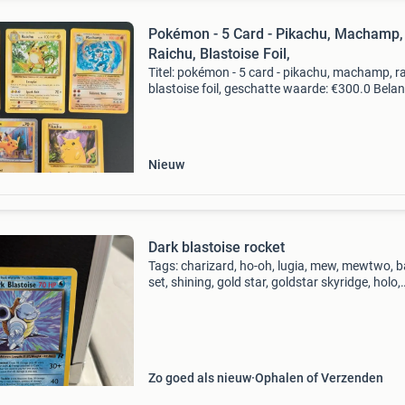
Pokémon - 5 Card - Pikachu, Machamp,
Raichu, Blastoise Foil,
Titel: pokémon - 5 card - pikachu, machamp, r
blastoise foil, geschatte waarde: €300.0 Belang
winnende biedingen zijn exclusief 9%
koperbescherming + €3 kavel beschrijving set
Nieuw
Dark blastoise rocket
Tags: charizard, ho-oh, lugia, mew, mewtwo, 
set, shining, gold star, goldstar skyridge, holo,
rayquaza, pokémon tcg kaarten, fossil, first ed
1st edition, pokémon, kaarten, psa, swirl, neo
Zo goed als nieuw
Ophalen of Verzenden