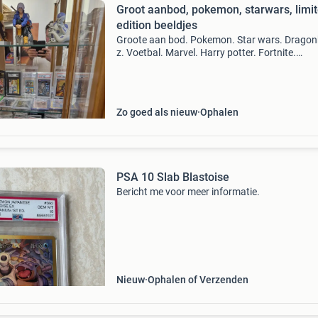
Groot aanbod, pokemon, starwars, limi
edition beeldjes
Groote aan bod. Pokemon. Star wars. Dragon
z. Voetbal. Marvel. Harry potter. Fortnite.
Stripboek. Alles staat los op mijn
marktplaatsaccount. Voor vragen stuur gerus
berichtje pokemon kaarten
Zo goed als nieuw
Ophalen
PSA 10 Slab Blastoise
Bericht me voor meer informatie.
Nieuw
Ophalen of Verzenden