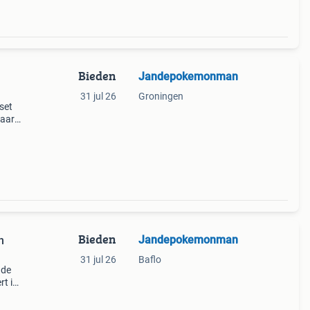
Bieden
Jandepokemonman
31 jul 26
Groningen
set
kaart
ar.
Bieden
Jandepokemonman
n
31 jul 26
Baflo
 de
rt in
ent