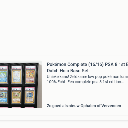
Pokémon Complete (16/16) PSA 8 1st E
Dutch Holo Base Set
Unieke kans! Zeldzame low pop pokémon kaar
100% Echt! Een complete psa 8 1st edition
nederlandse/dutch holo base set. Kaart fram
inbegrepen! Vragen of meer foto’s nodig? Laat
me weten! #1 Ala
Zo goed als nieuw
Ophalen of Verzenden