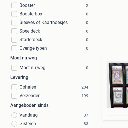
Booster
2
Boosterbox
0
Sleeves of Kaarthoesjes
0
Speeldeck
0
Starterdeck
0
Overige typen
0
Moet nu weg
Moet nu weg
0
Levering
Ophalen
204
Verzenden
199
Aangeboden sinds
Vandaag
37
Gisteren
83