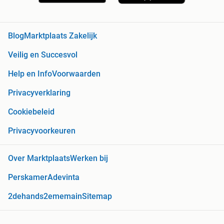
Blog
Marktplaats Zakelijk
Veilig en Succesvol
Help en Info
Voorwaarden
Privacyverklaring
Cookiebeleid
Privacyvoorkeuren
Over Marktplaats
Werken bij
Perskamer
Adevinta
2dehands
2ememain
Sitemap