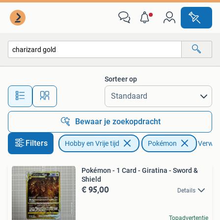
Verzamelkaartspellen | Pokémon
Sorteer op
Alle afstanden…
Bewaar je zoekopdracht
Filters
Hobby en Vrije tijd
Pokémon
Verwijd
Pokémon - 1 Card - Giratina - Sword &
Shield
€ 95,00
Details
Topadvertentie