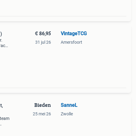
€ 86,95
VintageTCG
)
r.
31 jul 26
Amersfoort
racht
or
rt is
Bieden
SanneL
t,
25 mei 26
Zwolle
t team
 wil,