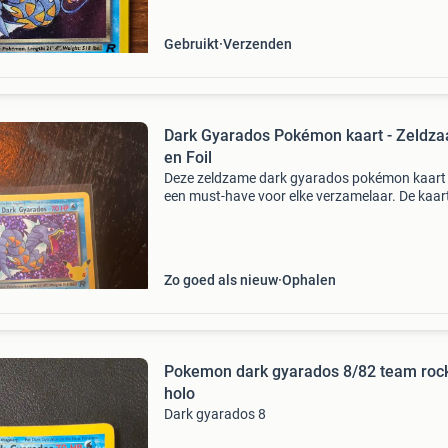
Gebruikt
Verzenden
Dark Gyarados Pokémon kaart - Zeldz
en Foil
Deze zeldzame dark gyarados pokémon kaart 
een must-have voor elke verzamelaar. De kaart 
uitstekende staat en is een foil-versie, wat he
extra speciaal maakt. Een iconische kaart uit 
pokém
Zo goed als nieuw
Ophalen
Pokemon dark gyarados 8/82 team roc
holo
Dark gyarados 8