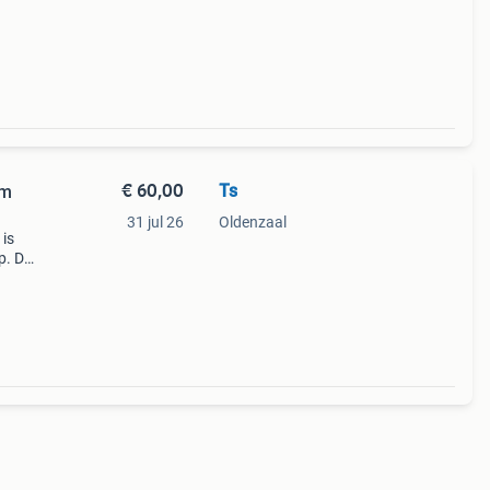
€ 60,00
Ts
am
31 jul 26
Oldenzaal
 is
p. De
 wat
de