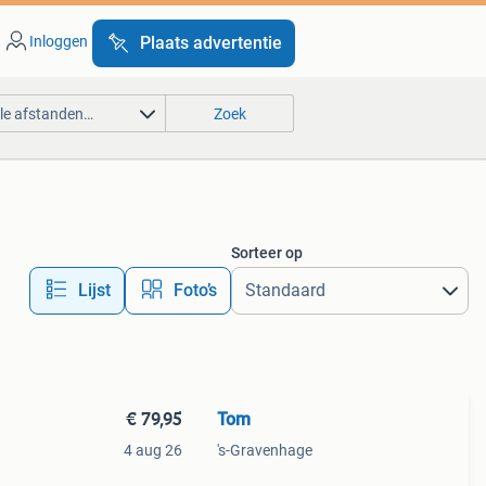
Inloggen
Plaats advertentie
lle afstanden…
Zoek
Sorteer op
Lijst
Foto’s
€ 79,95
Tom
4 aug 26
's-Gravenhage