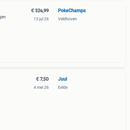
€ 324,99
PokeChamps
agen
13 jul 26
Veldhoven
€ 7,50
Juul
4 mei 26
Eelde