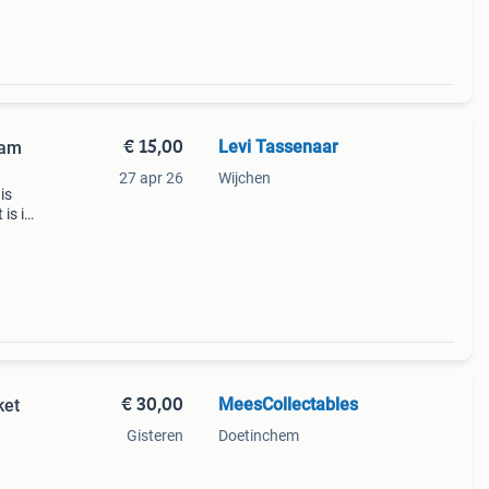
€ 15,00
Levi Tassenaar
aam
27 apr 26
Wijchen
is
is in
m
de
€ 30,00
MeesCollectables
ket
Gisteren
Doetinchem