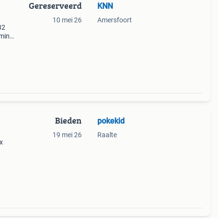
Gereserveerd
KNN
10 mei 26
Amersfoort
82
 mint
or de
ge
Bieden
pokekid
19 mei 26
Raalte
x