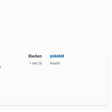
Bieden
pokekid
7 mei 26
Raalte
o