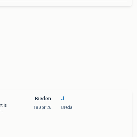
Bieden
J
t is
18 apr 26
Breda
e