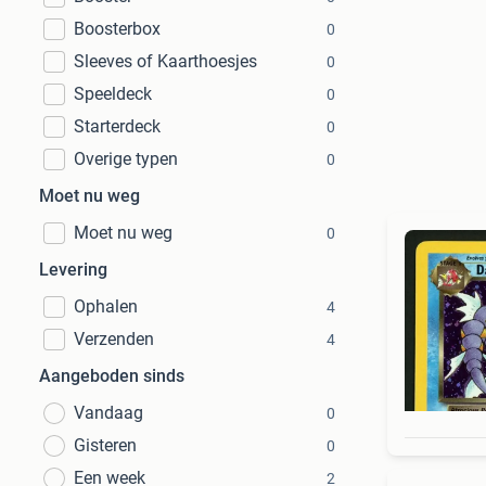
Boosterbox
0
Sleeves of Kaarthoesjes
0
Speeldeck
0
Starterdeck
0
Overige typen
0
Moet nu weg
Moet nu weg
0
Levering
Ophalen
4
Verzenden
4
Aangeboden sinds
Vandaag
0
Gisteren
0
Een week
2