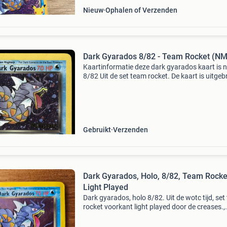
Nieuw
Ophalen of Verzenden
Dark Gyarados 8/82 - Team Rocket (NM
Kaartinformatie deze dark gyarados kaart is n
8/82 Uit de set team rocket. De kaart is uitgeb
op 24 januari 2000. De artwork is gemaakt do
kagemaru himeno. De zeldzaamheid van de kaa
rar
Gebruikt
Verzenden
Dark Gyarados, Holo, 8/82, Team Rocke
Light Played
Dark gyarados, holo 8/82. Uit de wotc tijd, se
rocket voorkant light played door de creases.,
Achterkant excellent. Indien u extra foto&#39;s
stuur me een berichtje wordt goed beschermd