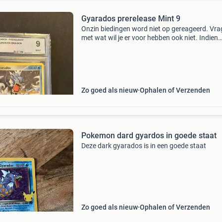
Gyarados prerelease Mint 9
Onzin biedingen word niet op gereageerd. Vr
met wat wil je er voor hebben ook niet. Indien
bieden geen optie is onder de advertentie is bij
afname van meerdere kaarten allen korting
mogelijk. Beki
Zo goed als nieuw
Ophalen of Verzenden
Pokemon dard gyardos in goede staat
Deze dark gyarados is in een goede staat
Zo goed als nieuw
Ophalen of Verzenden