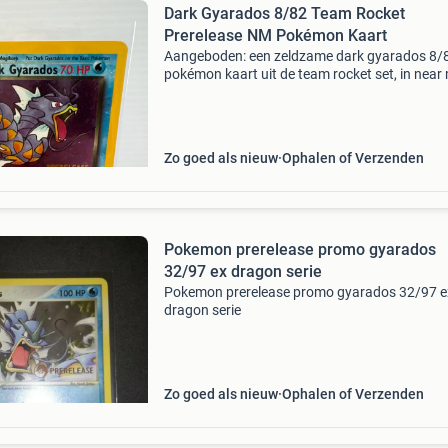
Dark Gyarados 8/82 Team Rocket
Prerelease NM Pokémon Kaart
Aangeboden: een zeldzame dark gyarados 8/
pokémon kaart uit de team rocket set, in near
(nm) conditie. Deze kaart is extra bijzonder do
&#39;prerelease&#39; stempel, wat hem een 
Zo goed als nieuw
Ophalen of Verzenden
Pokemon prerelease promo gyarados
32/97 ex dragon serie
Pokemon prerelease promo gyarados 32/97 e
dragon serie
Zo goed als nieuw
Ophalen of Verzenden