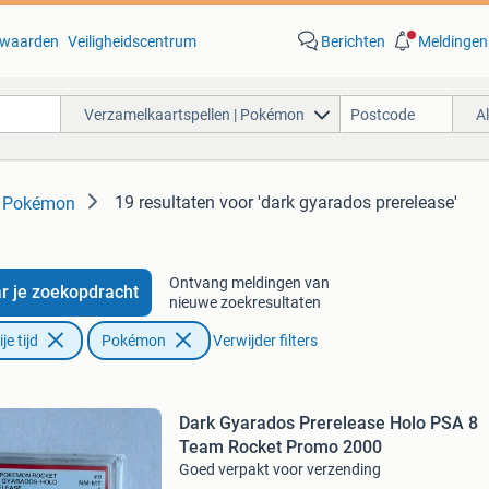
waarden
Veiligheidscentrum
Berichten
Meldingen
Verzamelkaartspellen | Pokémon
A
19 resultaten
voor 'dark gyarados prerelease'
| Pokémon
Ontvang meldingen van
r je zoekopdracht
nieuwe zoekresultaten
e tijd
Pokémon
Verwijder filters
Dark Gyarados Prerelease Holo PSA 8
Team Rocket Promo 2000
Goed verpakt voor verzending