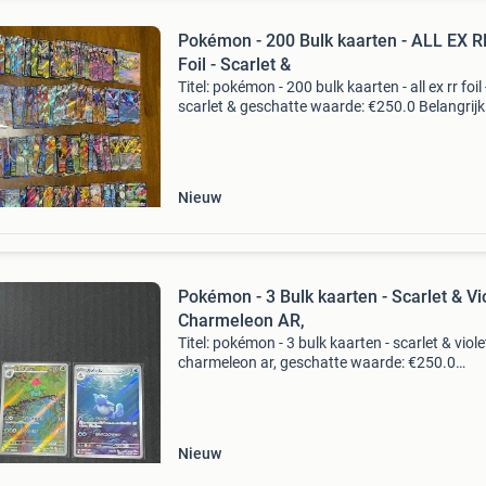
Pokémon - 200 Bulk kaarten - ALL EX R
Foil - Scarlet &
Titel: pokémon - 200 bulk kaarten - all ex rr foil 
scarlet & geschatte waarde: €250.0 Belangrijk
winnende biedingen zijn exclusief 9%
koperbescherming + €3 kavel beschrijving
pokémon
Nieuw
Pokémon - 3 Bulk kaarten - Scarlet & Vio
Charmeleon AR,
Titel: pokémon - 3 bulk kaarten - scarlet & violet
charmeleon ar, geschatte waarde: €250.0
Belangrijk: winnende biedingen zijn exclusief 
koperbescherming + €3 kavel beschrijving dez
Nieuw