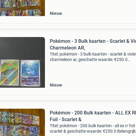
pokémon
Nieuw
Pokémon - 3 Bulk kaarten - Scarlet & Vio
Charmeleon AR,
Titel: pokémon - 3 bulk kaarten - scarlet & violet
charmeleon ar, geschatte waarde: €250.0
Belangrijk: winnende biedingen zijn exclusief 
koperbescherming + €3 kavel beschrijving dez
Nieuw
Pokémon - 200 Bulk kaarten - ALL EX R
Foil - Scarlet &
Titel: pokémon - 200 bulk kaarten - all ex rr foil 
scarlet & geschatte waarde: €250.0 Belangrijk