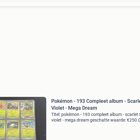
Pokémon - 193 Compleet album - Scarl
Violet - Mega Dream
Titel: pokémon - 193 compleet album - scarlet 
violet - mega dream geschatte waarde: €250.
Belangrijk: winnende biedingen zijn exclusief 
koperbescherming + €3 kavel beschrijving lot