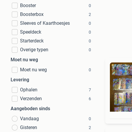
Booster
0
Boosterbox
2
Sleeves of Kaarthoesjes
0
Speeldeck
0
Starterdeck
0
Overige typen
0
Moet nu weg
Moet nu weg
0
Levering
Ophalen
7
Verzenden
6
Aangeboden sinds
Vandaag
0
Gisteren
2