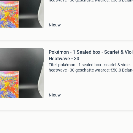
heatwave - 30 geschatte waarde: €50.0 Belang
winnende biedingen zijn exclusief 9%
koperbescherming + €3 kavel beschrijving bes
Nieuw
Pokémon - 1 Sealed box - Scarlet & Viol
Heatwave - 30
Titel: pokémon - 1 sealed box - scarlet & violet -
heatwave - 30 geschatte waarde: €50.0 Belang
winnende biedingen zijn exclusief 9%
koperbescherming + €3 kavel beschrijving bes
Nieuw