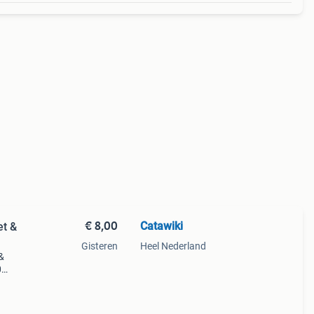
€ 8,00
Catawiki
et &
Gisteren
Heel Nederland
&
0
9%