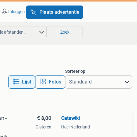
Inloggen
Plaats advertentie
lle afstanden…
Zoek
Sorteer op
Lijst
Foto’s
€ 8,00
Catawiki
et -
Gisteren
Heel Nederland