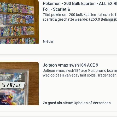
Pokémon - 200 Bulk kaarten - ALL EX R
Foil - Scarlet &
Titel: pokémon - 200 bulk kaarten - all ex rr foil 
scarlet & geschatte waarde: €250.0 Belangrijk
winnende biedingen zijn exclusief 9%
koperbescherming + €3 kavel beschrijving
pokémon
Nieuw
Jolteon vmax swsh184 ACE 9
Jolteon vmax swsh184 ace 9 uit promo box 
weg op basis van ebay last solds. Trade tegen 
meerwaarde ook mogelijk. Ophalen/ verzende
eigen risico
Zo goed als nieuw
Ophalen of Verzenden