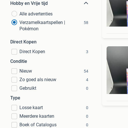
Hobby en Vrije tijd
Alle advertenties
Verzamelkaartspellen |
58
Pokémon
Direct Kopen
Direct Kopen
3
Conditie
Nieuw
54
Zo goed als nieuw
4
Gebruikt
0
Type
Losse kaart
0
Meerdere kaarten
0
Boek of Catalogus
0