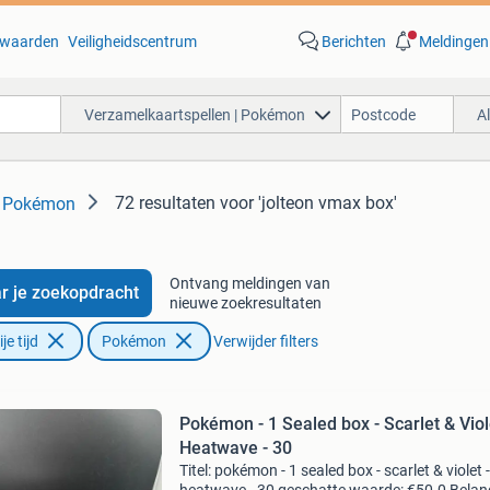
waarden
Veiligheidscentrum
Berichten
Meldingen
Verzamelkaartspellen | Pokémon
A
72 resultaten
voor 'jolteon vmax box'
| Pokémon
Ontvang meldingen van
r je zoekopdracht
nieuwe zoekresultaten
e tijd
Pokémon
Verwijder filters
Pokémon - 1 Sealed box - Scarlet & Viol
Heatwave - 30
Titel: pokémon - 1 sealed box - scarlet & violet -