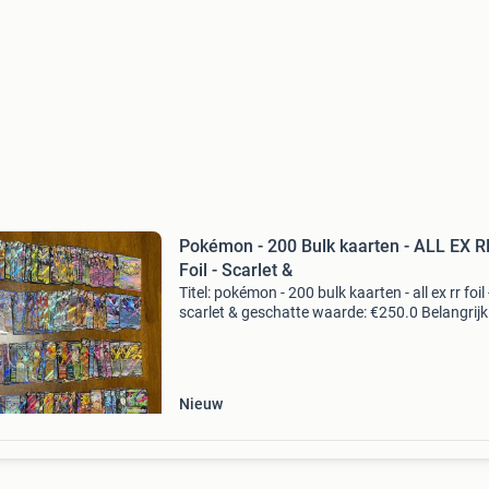
Pokémon - 200 Bulk kaarten - ALL EX R
Foil - Scarlet &
Titel: pokémon - 200 bulk kaarten - all ex rr foil 
scarlet & geschatte waarde: €250.0 Belangrijk
winnende biedingen zijn exclusief 9%
koperbescherming + €3 kavel beschrijving
pokémon
Nieuw