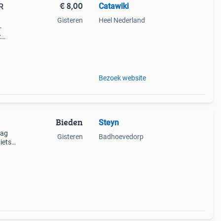
€ 8,00
Catawiki
R
Gisteren
Heel Nederland
-
:
Bezoek website
Bieden
Steyn
mag
Gisteren
Badhoevedorp
iets
n