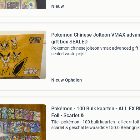
Nieuw
Pokemon Chinese Jolteon VMAX adva
gift box SEALED
Pokemon chinese jolteon vmax advanced gift
sealed vaste prijs !
Nieuw
Ophalen
Pokémon - 100 Bulk kaarten - ALL EX R
Foil - Scarlet &
Titel: pokémon - 100 bulk kaarten - all ex rr foil 
scarlet & geschatte waarde: €150.0 Belangrijk
winnende biedingen zijn exclusief 9%
koperbescherming + €3 kavel beschrijving