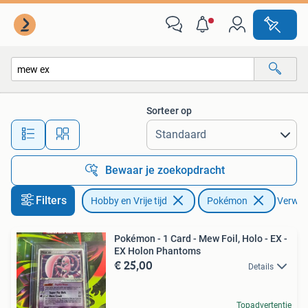
Verzamelkaartspellen | Pokémon
Sorteer op
Alle afstanden…
Bewaar je zoekopdracht
Filters
Hobby en Vrije tijd
Pokémon
Verwijd
Pokémon - 1 Card - Mew Foil, Holo - EX -
EX Holon Phantoms
€ 25,00
Details
Topadvertentie