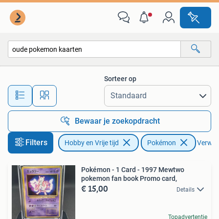
Verzamelkaartspellen | Pokémon
Sorteer op
Alle afstanden…
Bewaar je zoekopdracht
Filters
Hobby en Vrije tijd
Pokémon
Verwijd
Pokémon - 1 Card - 1997 Mewtwo
pokemon fan book Promo card,
€ 15,00
Details
Topadvertentie