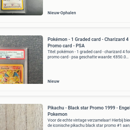
De kaar
Nieuw
Ophalen
Pokémon - 1 Graded card - Charizard 4 F
Promo card - PSA
Titel: pokémon - 1 graded card - charizard 4 foi
promo card - psa geschatte waarde: €850.0
Belangrijk: winnende biedingen zijn exclusief 
koperbescherming + €3 kavel beschrijving 20
Nieuw
Pikachu - Black star Promo 1999 - Engel
Pokemon
Voor de echte vintage verzamelaar! Hierbij bied
de iconische pikachu black star promo #1 aan