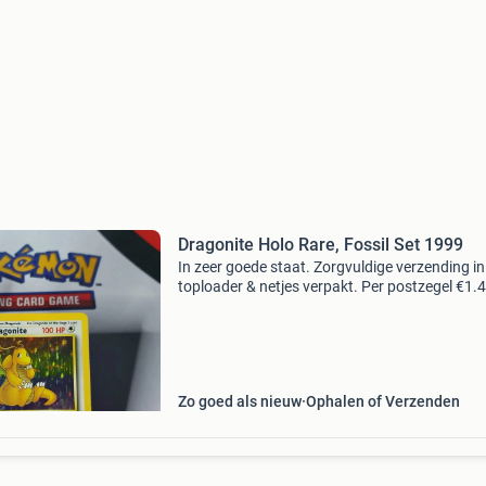
Dragonite Holo Rare, Fossil Set 1999
In zeer goede staat. Zorgvuldige verzending in
toploader & netjes verpakt. Per postzegel €1.4
Track&trace €4,40. Bekijk mijn andere adverte
voor meer. Bij vragen, stuur vooral
Zo goed als nieuw
Ophalen of Verzenden