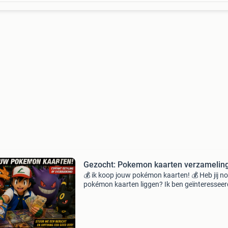
Gezocht: Pokemon kaarten verzamelin
💰 ik koop jouw pokémon kaarten! 💰 Heb jij n
pokémon kaarten liggen? Ik ben geïnteresseer
alle sets, van base set (1999) tot en met de
nieuwste hits van 2026! Ik koop onder andere:
com