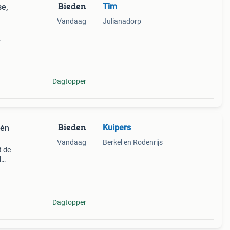
Bieden
Tim
e,
Vandaag
Julianadorp
ngle,
Dagtopper
Bieden
Kuipers
één
Vandaag
Berkel en Rodenrijs
t de
l
x
,
Dagtopper