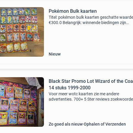
Pokémon Bulk kaarten
Titel: pokémon bulk kaarten geschatte waarde
€300.0 Belangrijk: winnende biedingen zijn
exclusief 9% koperbescherming + €3 kavel
beschrijving pokémon topps tv animation edit
series 1 (
Nieuw
Black Star Promo Lot Wizard of the Coa
14 stuks 1999-2000
Voor meer wotc kaarten zie me andere
advertenties. 700+ 5 Ster reviews zoekwoorde
bulbasaur, ivysaur, venusaur, charmander,
charmeleon, charizard, squirtle, wartortle,
blastoise, caterpie, beedrill,
Zo goed als nieuw
Ophalen of Verzenden