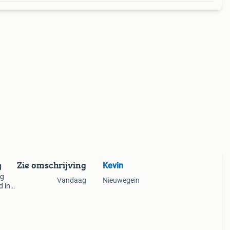
Zie omschrijving
Kevin
g
og
Vandaag
Nieuwegein
d in
 • ✅