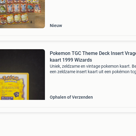
beschrijving pokémon topps tv animation edit
series 1 (
Nieuw
Pokemon TGC Theme Deck Insert Vrag
kaart 1999 Wizards
Uniek, zeldzame en vintage pokemon kaart. Be
een zeldzame insert kaart uit een pokémon tc
theme deck, uitgegeven in 1999 - 2000 door
wizards of the coast wotc. De kaart bevat de 
&#39;v
Ophalen of Verzenden