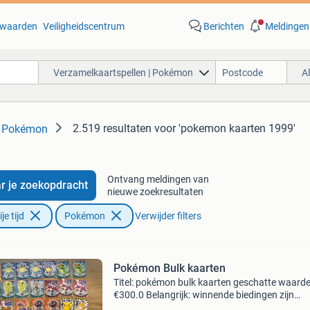
waarden
Veiligheidscentrum
Berichten
Meldingen
Verzamelkaartspellen | Pokémon
A
2.519 resultaten
voor 'pokemon kaarten 1999'
| Pokémon
Ontvang meldingen van
r je zoekopdracht
nieuwe zoekresultaten
e tijd
Pokémon
Verwijder filters
Pokémon Bulk kaarten
Titel: pokémon bulk kaarten geschatte waarde
€300.0 Belangrijk: winnende biedingen zijn
exclusief 9% koperbescherming + €3 kavel