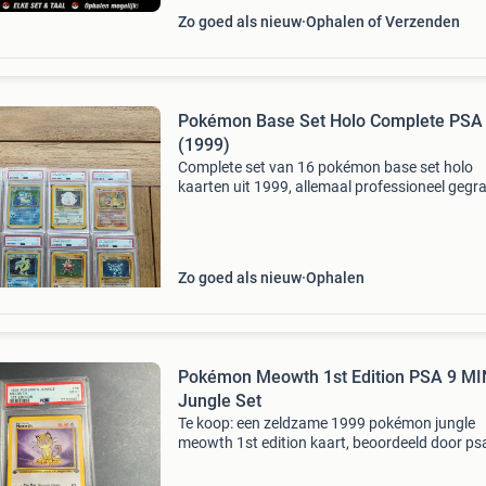
Zo goed als nieuw
Ophalen of Verzenden
Pokémon Base Set Holo Complete PSA
(1999)
Complete set van 16 pokémon base set holo
kaarten uit 1999, allemaal professioneel gegr
door psa met een score van 7. Inclusief mooie
lijst. Vaste prijs. Alleen ophalen of verzenden
zonder kop
Zo goed als nieuw
Ophalen
Pokémon Meowth 1st Edition PSA 9 M
Jungle Set
Te koop: een zeldzame 1999 pokémon jungle
meowth 1st edition kaart, beoordeeld door ps
een mint 9. Dit is een prachtige verzamelkaart
elke pokémon-liefhebber of serieuze verzamel