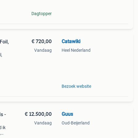
Dagtopper
€ 720,00
Catawiki
oil,
Vandaag
Heel Nederland
l,
9%
21 po
Bezoek website
€ 12.500,00
Guus
s -
Vandaag
Oud-Beijerland
 ik
,