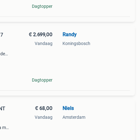
Dagtopper
€ 2.699,00
Randy
 7
Vandaag
Koningsbosch
ade
 slab
Dagtopper
€ 68,00
Niels
INT
Vandaag
Amsterdam
a met
 voor
aar.