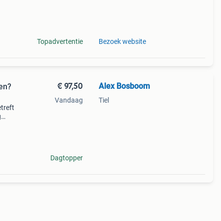
ion –
Topadvertentie
Bezoek website
€ 97,50
Alex Bosboom
en?
Vandaag
Tiel
treft
g
tekst
Dagtopper