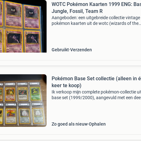
WOTC Pokémon Kaarten 1999 ENG: Bas
Jungle, Fossil, Team R
Aangeboden: een uitgebreide collectie vintage
pokémon kaarten uit de wotc (wizards of the
coast) periode, inclusief sets zoals base set, ju
fossil, base set 2 en team rocket. De kaarten
verkeren
Gebruikt
Verzenden
Pokémon Base Set collectie (alleen in 
keer te koop)
Ik verkoop mijn complete pokémon-collectie ui
base set (1999/2000), aangevuld met een dee
jungle en fossil. Enkele highlights: charizard 2
chansey kabuto w stamp promo diverse holo’s
rares en u
Zo goed als nieuw
Ophalen