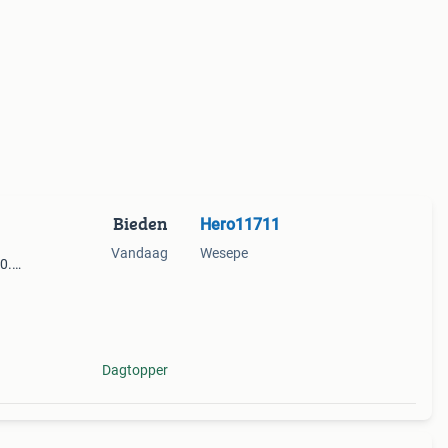
Bieden
Hero11711
Vandaag
Wesepe
0.
nties
Dagtopper