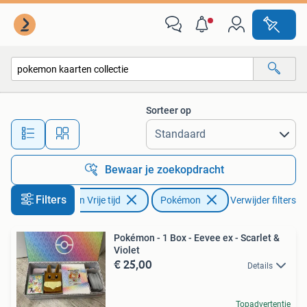
Verzamelkaartspellen | Pokémon
Sorteer op
Alle afstanden…
Bewaar je zoekopdracht
Filters
Hobby en Vrije tijd
Pokémon
Verwijder filters
Pokémon - 1 Box - Eevee ex - Scarlet &
Violet
€ 25,00
Details
Topadvertentie