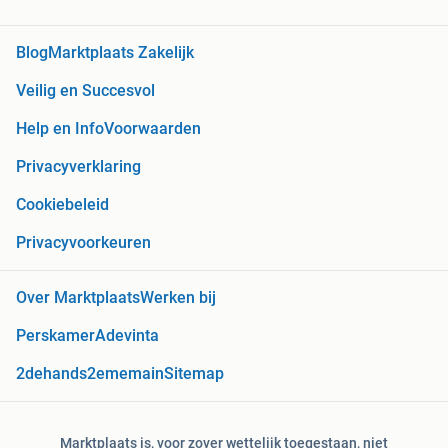
Blog
Marktplaats Zakelijk
Veilig en Succesvol
Help en Info
Voorwaarden
Privacyverklaring
Cookiebeleid
Privacyvoorkeuren
Over Marktplaats
Werken bij
Perskamer
Adevinta
2dehands
2ememain
Sitemap
Marktplaats is, voor zover wettelijk toegestaan, niet