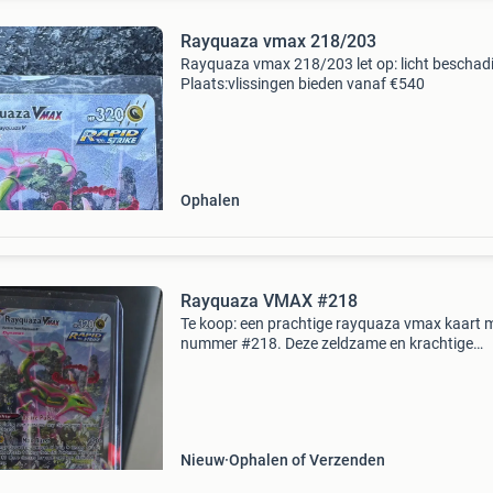
Rayquaza vmax 218/203
Rayquaza vmax 218/203 let op: licht beschadi
Plaats:vlissingen bieden vanaf €540
Ophalen
Rayquaza VMAX #218
Te koop: een prachtige rayquaza vmax kaart 
nummer #218. Deze zeldzame en krachtige
pokémon kaart is een must-have voor elke ser
verzamelaar. De kaart is zorgvuldig bewaard 
vertoont geen ge
Nieuw
Ophalen of Verzenden