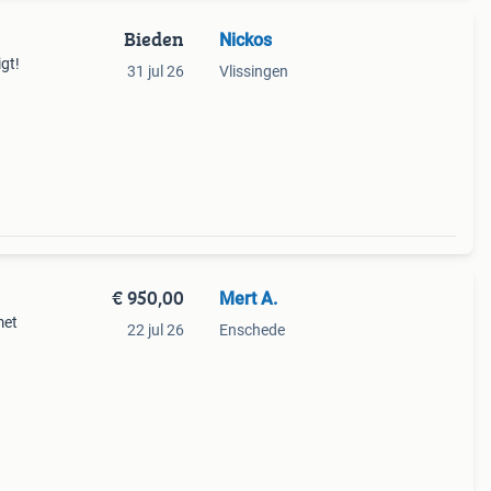
Bieden
Nickos
gt!
31 jul 26
Vlissingen
€ 950,00
Mert A.
met
22 jul 26
Enschede
ieuze
en