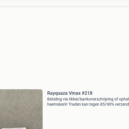
Rayquaza Vmax #218
Betaling via tikkie/bankoverschrijving of ophal
heemskerk! Traden kan tegen 85/90% verzen
risico koper. Negeer de volgende woorden:
pokemon, verzameling, collectie, kaarten, char
blastoi