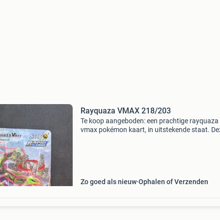
Rayquaza VMAX 218/203
Te koop aangeboden: een prachtige rayquaza
vmax pokémon kaart, in uitstekende staat. De
full art kaart is een must-have voor elke
verzamelaar en is zorgvuldig bewaard in een
sleeve. De kaart is zo g
Zo goed als nieuw
Ophalen of Verzenden