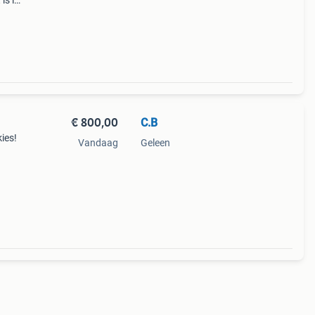
is in
 het
or
€ 800,00
C.B
ies!
Vandaag
Geleen