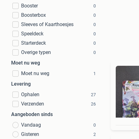
Booster
0
Boosterbox
0
Sleeves of Kaarthoesjes
0
Speeldeck
0
Starterdeck
0
Overige typen
0
Moet nu weg
Moet nu weg
1
Levering
Ophalen
27
Verzenden
26
Aangeboden sinds
Vandaag
0
Gisteren
2