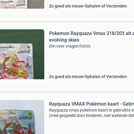
Zo goed als nieuw
Ophalen of Verzenden
Pokemon Rayquaza Vmax 218/203 alt a
evolving skies
Dm voor vragen/foto’s
Zo goed als nieuw
Ophalen of Verzenden
Rayquaza VMAX Pokémon kaart - Gebru
Rayquaza vmax pokémon kaart in gebruikte s
(mee gespeeld door kinderen, niet wetende dat
een zeldzame en gewilde kaart is). Met duideli
slijtage links boven aan de voorkant en aan de
randen