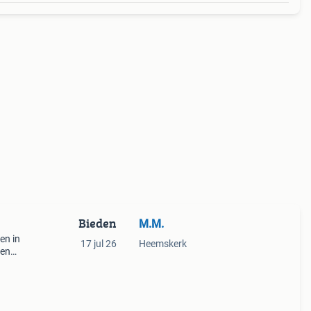
Bieden
M.M.
en in
17 jul 26
Heemskerk
den
izard,