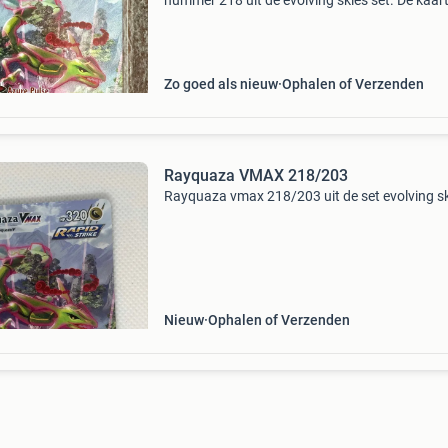
nummer 218 uit de evolving skies set. De kaart 
uitstekende staat en direct na het openen van
pakje in een sleeve gegaan. Een must-have vo
elke
Zo goed als nieuw
Ophalen of Verzenden
Rayquaza VMAX 218/203
Rayquaza vmax 218/203 uit de set evolving sk
Nieuw
Ophalen of Verzenden