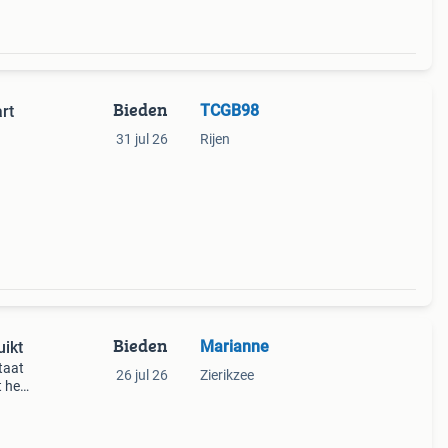
Bieden
TCGB98
rt
31 jul 26
Rijen
Bieden
Marianne
ikt
taat
26 jul 26
Zierikzee
 het
jke