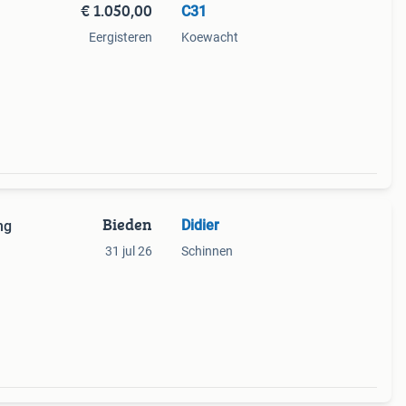
€ 1.050,00
C31
Eergisteren
Koewacht
Bieden
Didier
ng
31 jul 26
Schinnen