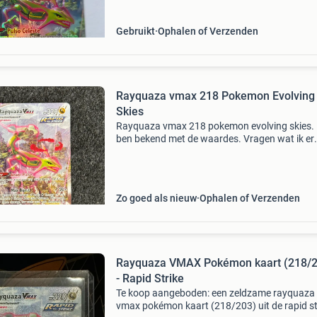
Gebruikt
Ophalen of Verzenden
Rayquaza vmax 218 Pokemon Evolving
Skies
Rayquaza vmax 218 pokemon evolving skies. 
ben bekend met de waardes. Vragen wat ik er
minimaal voor wil hebben, beantwoord ik niet.
Voorkeur naar ophalen in hillegom. You can i
the next keywor
Zo goed als nieuw
Ophalen of Verzenden
Rayquaza VMAX Pokémon kaart (218/2
- Rapid Strike
Te koop aangeboden: een zeldzame rayquaza
vmax pokémon kaart (218/203) uit de rapid st