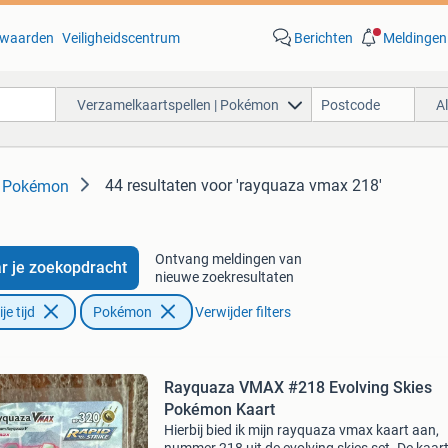
waarden
Veiligheidscentrum
Berichten
Meldingen
Verzamelkaartspellen | Pokémon
A
44 resultaten
voor 'rayquaza vmax 218'
| Pokémon
Ontvang meldingen van
r je zoekopdracht
nieuwe zoekresultaten
e tijd
Pokémon
Verwijder filters
Rayquaza VMAX #218 Evolving Skies
Pokémon Kaart
Hierbij bied ik mijn rayquaza vmax kaart aan,