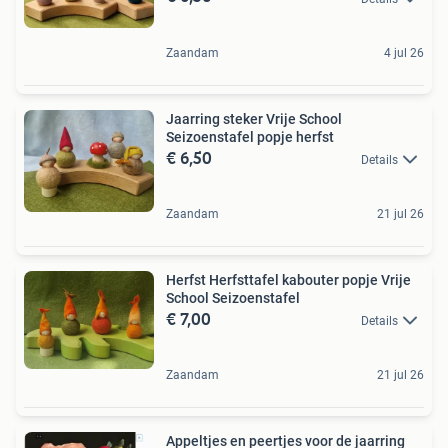
Zaandam
4 jul 26
Jaarring steker Vrije School
Seizoenstafel popje herfst
€ 6,50
Details
Zaandam
21 jul 26
Herfst Herfsttafel kabouter popje Vrije
School Seizoenstafel
€ 7,00
Details
Zaandam
21 jul 26
Appeltjes en peertjes voor de jaarring