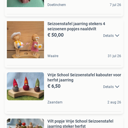
Doetinchem
7 jul 26
Seizoenstafel jaarring stekers 4
seizoenen popjes naaldvilt
€ 50,00
Details
Waalre
31 jul 26
Vrije School Seizoenstafel kabouter voor
herfst jaarring
€ 6,50
Details
Zaandam
2 aug 26
Vilt popje Vrije School Seizoenstafel
jaarring steker herfst