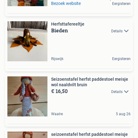
Bezoek website
Eergisteren
Herfsttafereeltje
Bieden
Details
Rijswijk
Eergisteren
Seizoenstafel herfst paddestoel meisje
wol naaldvilt bruin
€ 16,50
Details
Waalre
5 aug 26
seizoenstafel herfst paddestoel meisje