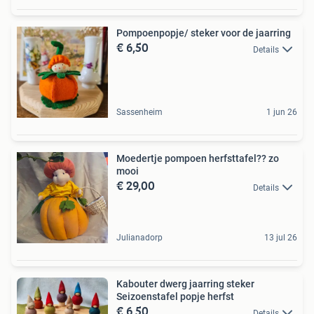
Pompoenpopje/ steker voor de jaarring
€ 6,50
Details
Sassenheim
1 jun 26
Moedertje pompoen herfsttafel?? zo
mooi
€ 29,00
Details
Julianadorp
13 jul 26
Kabouter dwerg jaarring steker
Seizoenstafel popje herfst
€ 6,50
Details