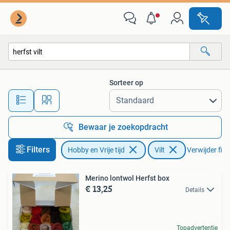
Vilt
Sorteer op
Alle afstanden…
Bewaar je zoekopdracht
Filters
Hobby en Vrije tijd
Vilt
Verwijder filt
Merino lontwol Herfst box
€ 13,25
Details
Topadvertentie