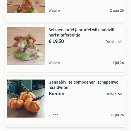
Waalre
2 aug 26
Seizoenstafel jaartafel wil naaldvilt
herfst tafereeltje
€ 19,50
Details
Waalre
1 jul 26
Genaaldvilte pompoenen, schapenwol,
naaldvilten.
Bieden
Details
Zurich
13 jul 26