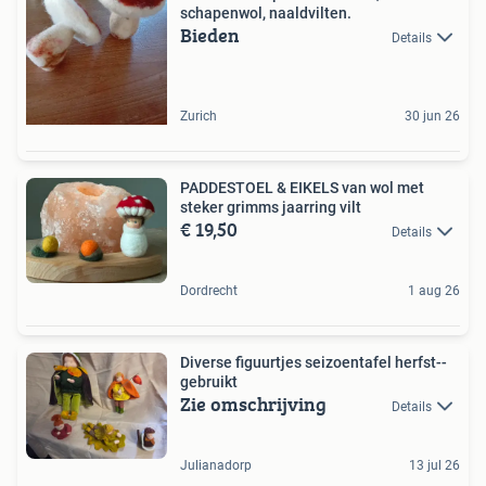
schapenwol, naaldvilten.
Bieden
Details
Zurich
30 jun 26
PADDESTOEL & EIKELS van wol met
steker grimms jaarring vilt
€ 19,50
Details
Dordrecht
1 aug 26
Diverse figuurtjes seizoentafel herfst--
gebruikt
Zie omschrijving
Details
Julianadorp
13 jul 26